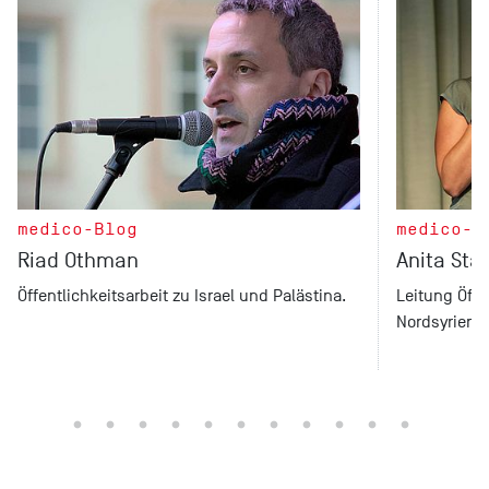
medico-Blog
medico-B
Riad Othman
Anita Sta
Öffentlichkeitsarbeit zu Israel und Palästina.
Leitung Öffen
Nordsyrien u