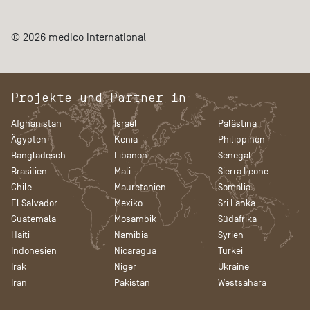
© 2026 medico international
Projekte und Partner in
Afghanistan
Israel
Palästina
Ägypten
Kenia
Philippinen
Bangladesch
Libanon
Senegal
Brasilien
Mali
Sierra Leone
Chile
Mauretanien
Somalia
El Salvador
Mexiko
Sri Lanka
Guatemala
Mosambik
Südafrika
Haiti
Namibia
Syrien
Indonesien
Nicaragua
Türkei
Irak
Niger
Ukraine
Iran
Pakistan
Westsahara