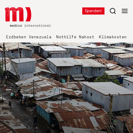
Spenden!
Erdbeben Venezuela
Nothilfe Nahost
Klimakosten K