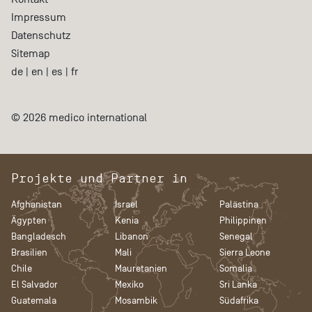
Impressum
Datenschutz
Sitemap
de
|
en
|
es
|
fr
© 2026 medico international
Projekte und Partner in
Afghanistan
Israel
Palästina
Ägypten
Kenia
Philippinen
Bangladesch
Libanon
Senegal
Brasilien
Mali
Sierra Leone
Chile
Mauretanien
Somalia
El Salvador
Mexiko
Sri Lanka
Guatemala
Mosambik
Südafrika