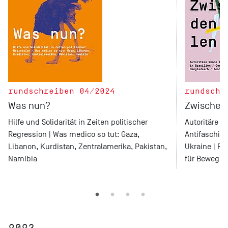
rundschreiben 04/2024
rundschr
Was nun?
Zwischen 
Hilfe und Solidarität in Zeiten politischer
Autoritäre W
Regression | Was medico so tut: Gaza,
Antifaschism
Libanon, Kurdistan, Zentralamerika, Pakistan,
Ukraine | Re
Namibia
für Bewegun
2023