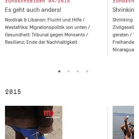
rundschreiben 04/2016
rundschr
Es geht auch anders!
Shrinking
Nordirak & Libanon: Flucht und Hilfe /
Shrinking S
Westafrika: Migrationspolitik von unten /
Zivilgesells
Gesundheit: Tribunal gegen Monsanto /
geraten / Tü
Resilienz: Ende der Nachhaltigkeit
Freihandel: 
Nicaragua: 
2015