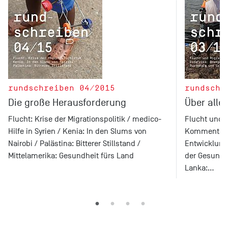
rundschreiben 04/2015
rundschr
Die große Herausforderung
Über alle
Flucht: Krise der Migrationspolitik / medico-
Flucht und 
Hilfe in Syrien / Kenia: In den Slums von
Kommentar: 
Nairobi / Palästina: Bitterer Stillstand /
Entwicklungs
Mittelamerika: Gesundheit fürs Land
der Gesundhe
Lanka:…