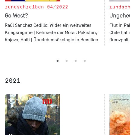
rundschreiben 04/2022
rundschr
Go West?
Ungeheue
Raúl Sánchez Cedillo: Wider ein weltweites
Flut in Pakis
Kriegsregime | Kehrseite der Moral: Pakistan,
Chile hat ab
Rojava, Haiti | Überlebensökologie in Brasilien
Grenzpolitik
2021