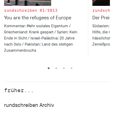
rundschreiben 01/2013
rundschr
You are the refugees of Europe
Der Preis
Kommentar: Mehr soziales Eigentum /
Südasien: Mö
Griechenland: Krank gespart / Syrien: Kein
Hilfe, die nic
Ende in Sicht / Israel-Palästina: 20 Jahre
hässlichste 
nach Oslo / Pakistan: Land des stetigen
Zerreißprobe
Zusammenbruchs
früher...
rundschreiben Archiv