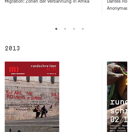
Migration: Zonen der Verbannung in Afrika
Dantes Hölle
Anonymas k
2013