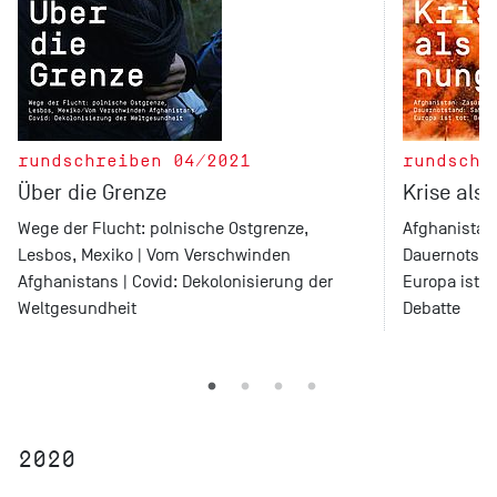
rundschreiben 04/2021
rundschr
Über die Grenze
Krise als
Wege der Flucht: polnische Ostgrenze,
Afghanistan:
Lesbos, Mexiko | Vom Verschwinden
Dauernotstan
Afghanistans | Covid: Dekolonisierung der
Europa ist t
Weltgesundheit
Debatte
2020