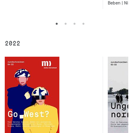
Beben | Nige
2022