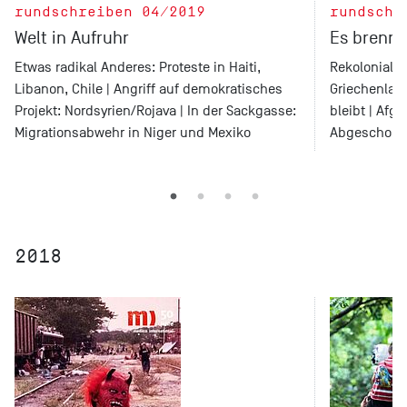
rundschreiben 04/2019
rundschr
Welt in Aufruhr
Es brennt
Etwas radikal Anderes: Proteste in Haiti,
Rekolonialer
Libanon, Chile | Angriff auf demokratisches
Griechenlan
Projekt: Nordsyrien/Rojava | In der Sackgasse:
bleibt | Afg
Migrationsabwehr in Niger und Mexiko
Abgeschob
2018