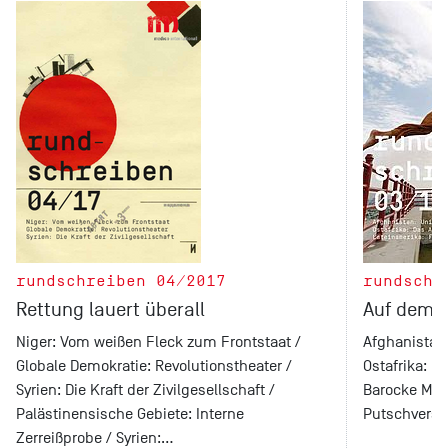
rundschreiben 04/2017
rundschr
Rettung lauert überall
Auf dem 
Niger: Vom weißen Fleck zum Frontstaat /
Afghanistan:
Globale Demokratie: Revolutionstheater /
Ostafrika: D
Syrien: Die Kraft der Zivilgesellschaft /
Barocke Mode
Palästinensische Gebiete: Interne
Putschversuc
Zerreißprobe / Syrien:…