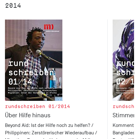
2014
rundschreiben 01/2014
rundschr
Über Hilfe hinaus
Stimmen d
Beyond Aid: Ist der Hilfe noch zu helfen? /
Kommentar: T
Philippinen: Zerstörerischer Wiederaufbau /
Bangladesch: