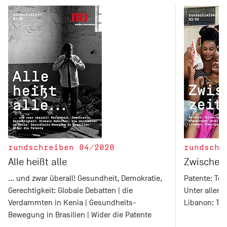
rundschreiben 04/2020
rundschr
Alle heißt alle
Zwischenz
... und zwar überall! Gesundheit, Demokratie,
Patente: Tei
Gerechtigkeit: Globale Debatten | die
Unter allen
Verdammten in Kenia | Gesundheits-
Libanon: Tr
Bewegung in Brasilien | Wider die Patente