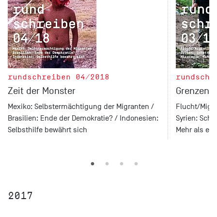
rundschreiben 04/2018
rundschr
Zeit der Monster
Grenzenlo
Mexiko: Selbstermächtigung der Migranten /
Flucht/Migra
Brasilien: Ende der Demokratie? / Indonesien:
Syrien: Scha
Selbsthilfe bewährt sich
Mehr als ein
2017