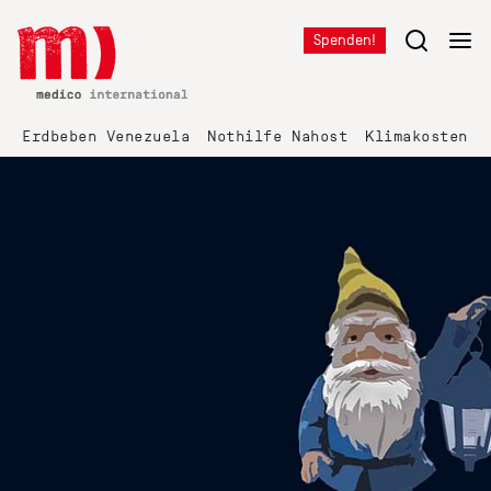
Spenden!
Erdbeben Venezuela
Nothilfe Nahost
Klimakosten K