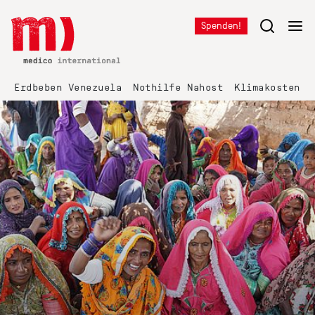
Spenden!
Erdbeben Venezuela
Nothilfe Nahost
Klimakosten K