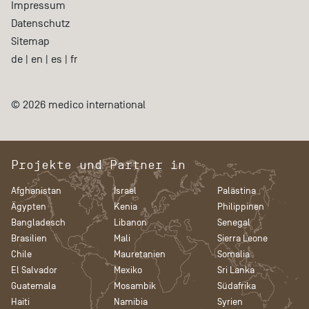
Impressum
Datenschutz
Sitemap
de
|
en
|
es
|
fr
© 2026 medico international
Projekte und Partner in
Afghanistan
Israel
Palästina
Ägypten
Kenia
Philippinen
Bangladesch
Libanon
Senegal
Brasilien
Mali
Sierra Leone
Chile
Mauretanien
Somalia
El Salvador
Mexiko
Sri Lanka
Guatemala
Mosambik
Südafrika
Haiti
Namibia
Syrien