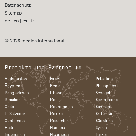
Datenschutz
Sitemap
de
|
en
|
es
|
fr
© 2026 medico international
Projekte und Partner in
Afghanistan
Israel
Palästina
Ägypten
Kenia
Philippinen
Bangladesch
Libanon
Senegal
Brasilien
Mali
Sierra Leone
Chile
Mauretanien
Somalia
El Salvador
Mexiko
Sri Lanka
Guatemala
Mosambik
Südafrika
Haiti
Namibia
Syrien
Indonesien
Nicaragua
Türkei