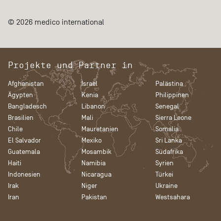
© 2026 medico international
Projekte und Partner in
Afghanistan
Israel
Palästina
Ägypten
Kenia
Philippinen
Bangladesch
Libanon
Senegal
Brasilien
Mali
Sierra Leone
Chile
Mauretanien
Somalia
El Salvador
Mexiko
Sri Lanka
Guatemala
Mosambik
Südafrika
Haiti
Namibia
Syrien
Indonesien
Nicaragua
Türkei
Irak
Niger
Ukraine
Iran
Pakistan
Westsahara