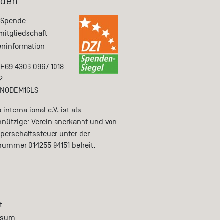
den
-Spende
mitgliedschaft
ninformation
DE69 4306 0967 1018
2
ENODEM1GLS
international e.V. ist als
nütziger Verein anerkannt und von
rperschaftssteuer unter der
nummer 014255 94151 befreit.
t
ssum