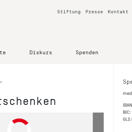
Stiftung
Presse
Kontakt
te
Diskurs
Spenden
Sp
e
medi
rschenken
IBAN
BIC
GLS