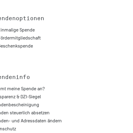
endenoptionen
Einmalige Spende
Fördermitgliedschaft
Geschenkspende
endeninfo
mt meine Spende an?
sparenz & DZI-Siegel
ndenbescheinigung
den steuerlich absetzen
den- und Adressdaten ändern
nschutz