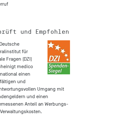
rruf
prüft und Empfohlen
Deutsche
ralinstitut für
ale Fragen
(DZI)
heinigt medico
rnational einen
fältigen und
ntwortungsvollen Umgang mit
dengeldern und einen
emessenen Anteil an Werbungs-
Verwaltungskosten.