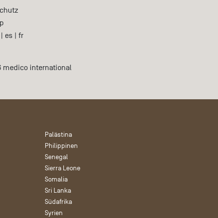
chutz
p
|
es
|
fr
 medico international
Palästina
Philippinen
Senegal
Sierra Leone
Somalia
Sri Lanka
Südafrika
Syrien