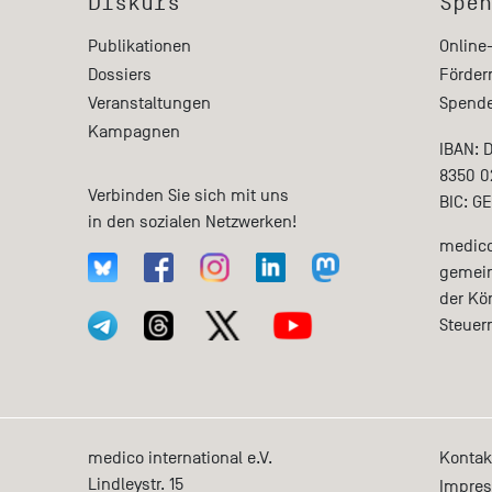
Diskurs
Spen
Publikationen
Online
Dossiers
Förder
Veranstaltungen
Spende
Kampagnen
IBAN: 
8350 0
Verbinden Sie sich mit uns
BIC: G
in den sozialen Netzwerken!
medico 
gemein
der Kö
Steuer
medico international e.V.
Kontak
Lindleystr. 15
Impre