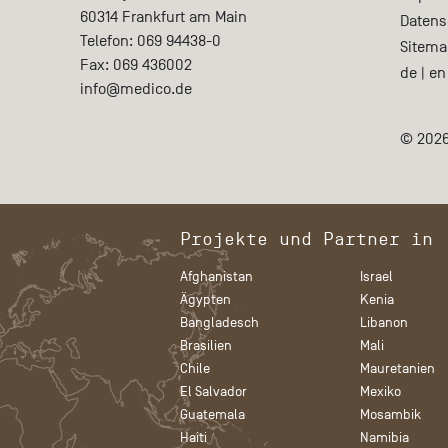
60314
Frankfurt am Main
Datens
Telefon:
069 94438-0
Sitema
Fax:
069 436002
de
|
en
info@medico.de
© 2026
Projekte und Partner in
Afghanistan
Israel
Ägypten
Kenia
Bangladesch
Libanon
Brasilien
Mali
Chile
Mauretanien
El Salvador
Mexiko
Guatemala
Mosambik
Haiti
Namibia