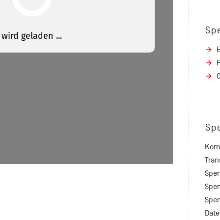
Sp
Sp
Kom
Tran
Spe
Spen
Spen
Date