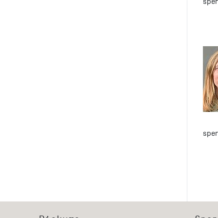
spe
spe