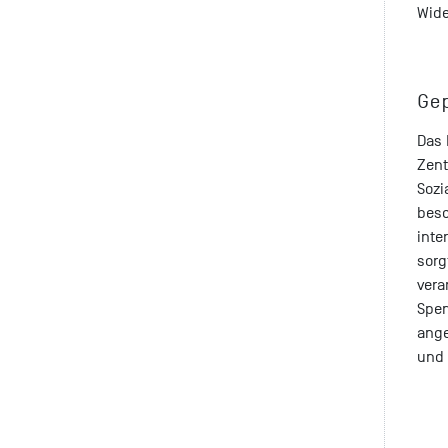
Wide
Ge
Das
Zent
Sozi
besc
inte
sorg
vera
Spen
ang
und 