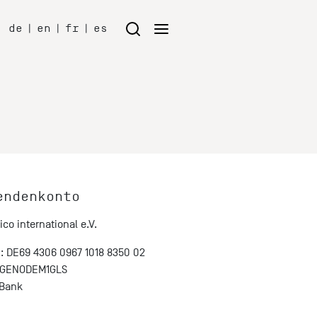
de
|
en
|
fr
|
es
endenkonto
co international e.V.
: DE69 4306 0967 1018 8350 02
: GENODEM1GLS
 Bank