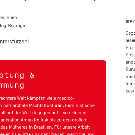
ner:innen
me
log-Beiträge
Gege
lese
nterstützen!
Proj
Proj
ande
Run
ptung &
med
mmung
inte
kost
erechtere Welt kämpfen viele medico-
n patriarchale Machtstrukturen. Feministische
l auf der Welt dagegen auf – von kleinen
rganisation Aman im Irak bis zu den großen
das Mulheres in Brasilien. Für unsere Arbeit
ieler. Es würde uns sehr freuen, wenn Sie uns