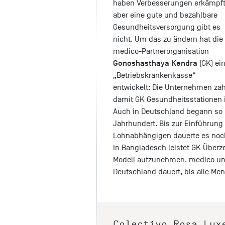
haben Verbesserungen erkämpft
aber eine gute und bezahlbare
Gesundheitsversorgung gibt es
nicht. Um das zu ändern hat die
medico-Partnerorganisation
Gonoshasthaya Kendra
(GK) ei
„Betriebskrankenkasse“
entwickelt: Die Unternehmen zah
damit GK Gesundheitsstationen 
Auch in Deutschland begann so 
Jahrhundert. Bis zur Einführung
Lohnabhängigen dauerte es noch
In Bangladesch leistet GK Überz
Modell aufzunehmen. medico unte
Deutschland dauert, bis alle M
Colectivo Rosa Lux