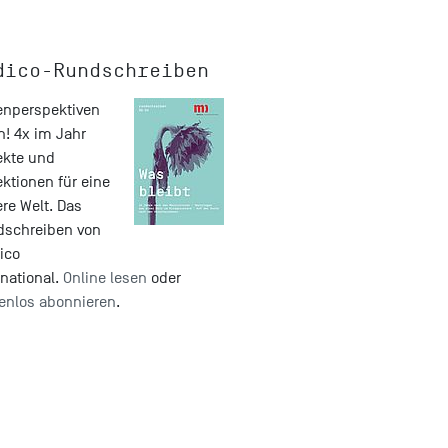
dico-Rundschreiben
nperspektiven
n! 4x im Jahr
ekte und
ektionen für eine
re Welt. Das
dschreiben von
ico
rnational.
Online lesen
oder
enlos abonnieren
.