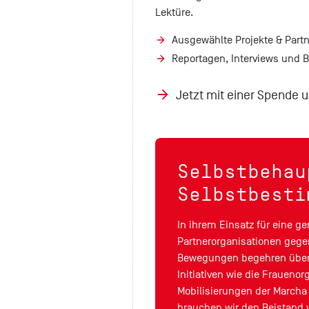
Lektüre.
Ausgewählte Projekte & Part
Reportagen, Interviews und B
Jetzt mit einer Spende u
Selbstbehau
Selbstbesti
In ihrem Einsatz für eine g
Partnerorganisationen gege
Bewegungen begehren überal
Initiativen wie die Fraueno
Mobilisierungen der Marcha 
brauchen wir den Beistand v