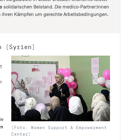
o
solidarischen Beistand. Die medico-Partner:innen
 in ihren Kämpfen um gerechte Arbeitsbedingungen.
b (Syrien)
1
r
ie
in
(Foto: Women Support & Empowerment
Center)