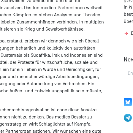
 Sichtweisen zu betrachten und sich für
in W
inzusetzen. Das tun medico-Partner:innen weltweit
best
tischen Kämpfen entstehen Analysen und Theorien,
über
t globalen Zusammenhängen verbinden. In multiplen
tisieren sie Krieg und Gewaltverhältnisse.
l erstarkt, erleben wir dennoch wie sich überall
gungen beharrlich und kollektiv den autoritären
Guatemala bis Südafrika, Irak und Indonesien sind
Ne
eil der Proteste für wirtschaftliche, soziale und
h ein für ein Leben in Würde und Gerechtigkeit, für
rper und menschenwürdige Arbeitsbedingungen,
rgung oder Aufarbeitung von Verbrechen. Ein
sche Außen- und Entwicklungspolitik sein müsste,
nschenrechtsorganisation ist ohne diese Ansätze
innen nicht zu denken. Das medico Dossier zu
enstrategien wirft Schlaglichter auf Kämpfe,
er Partnerorganisationen. Wir wünschen eine gute