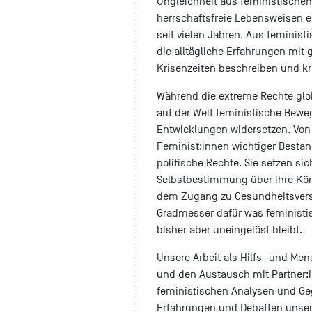
Ungleichheit aus feministischen
herrschaftsfreie Lebensweisen e
seit vielen Jahren. Aus feminis
die alltägliche Erfahrungen mi
Krisenzeiten beschreiben und kri
Während die extreme Rechte globa
auf der Welt feministische Bewe
Entwicklungen widersetzen. Von 
Feminist:innen wichtiger Bestandt
politische Rechte. Sie setzen sic
Selbstbestimmung über ihre Kö
dem Zugang zu Gesundheitsverso
Gradmesser dafür was feministi
bisher aber uneingelöst bleibt.
Unsere Arbeit als Hilfs- und Me
und den Austausch mit Partner:
feministischen Analysen und Geg
Erfahrungen und Debatten unser