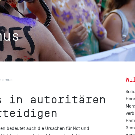
mus
Wi
nismus
Soli
s in autoritären
Hand
Mens
rteidigen
verb
Part
Geme
hen bedeutet auch die Ursachen für Not und
gere