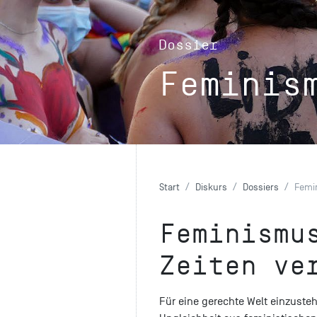
Dossier
Feminis
Start
Diskurs
Dossiers
Femi
Feminismu
Zeiten ve
Für eine gerechte Welt einzuste