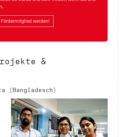
n.
t Fördermitglied werden!
rojekte &
ra (Bangladesch)