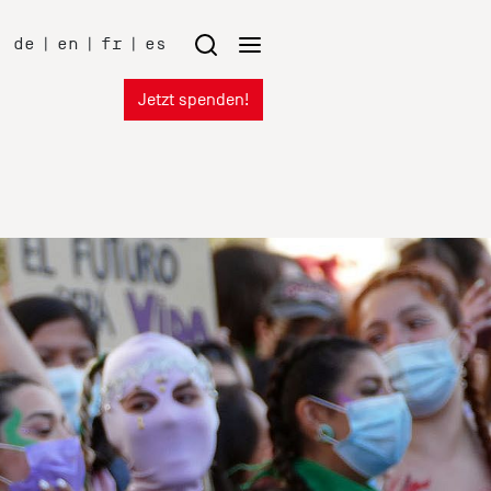
de
|
en
|
fr
|
es
Jetzt spenden!