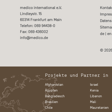
medico international e.V.
Kontak
Lindleystr. 15
Impre
60314
Frankfurt am Main
Datens
Telefon:
069 94438-0
Sitema
Fax:
069 436002
de
|
en
info@medico.de
© 2026
Projekte und Partner in
Afghanistan
Israel
Ägypten
Kenia
Bangladesch
Libanon
Brasilien
Mali
Chile
Mauretanien