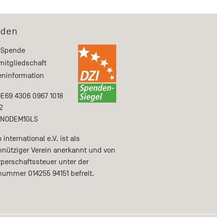
den
-Spende
mitgliedschaft
ninformation
DE69 4306 0967 1018
2
ENODEM1GLS
international e.V. ist als
nütziger Verein anerkannt und von
rperschaftssteuer unter der
nummer 014255 94151 befreit.