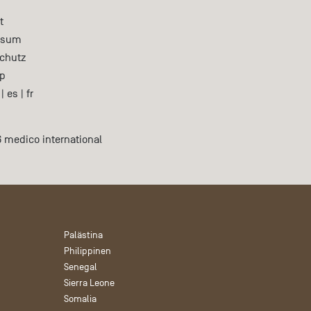
t
ssum
chutz
p
|
es
|
fr
 medico international
Palästina
Philippinen
Senegal
Sierra Leone
Somalia