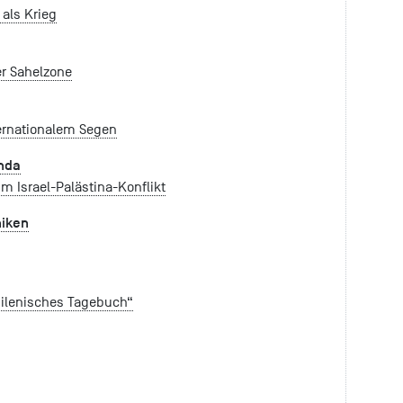
 als Krieg
er Sahelzone
ternationalem Segen
enda
 Israel-Palästina-Konflikt
niken
hilenisches Tagebuch“