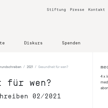
Stiftung
Presse
Kontakt
te
Diskurs
Spenden
me
rundschreiben
2021
Gesundheit für wen?
4 x 
t für wen?
med
abon
hreiben 02/2021