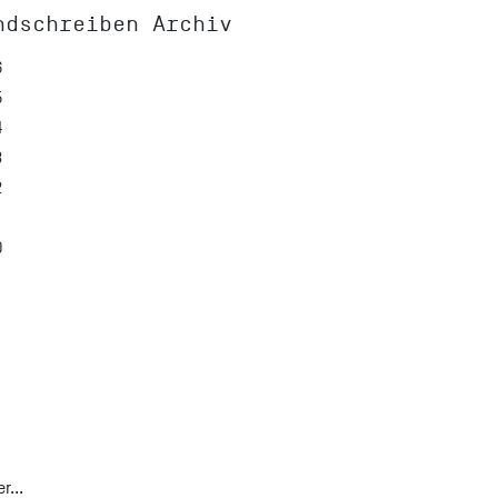
ndschreiben Archiv
6
5
4
3
2
0
r...