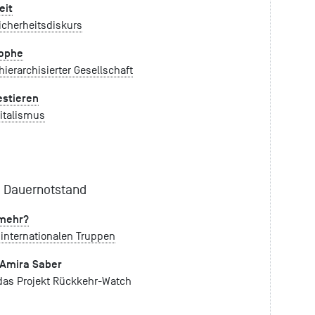
eit
icherheitsdiskurs
rophe
hierarchisierter Gesellschaft
estieren
pitalismus
im Dauernotstand
 mehr?
internationalen Truppen
 Amira Saber
 das Projekt Rückkehr-Watch