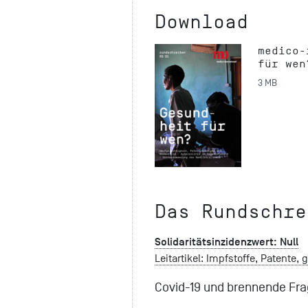
Download
medico-
für wen
3 MB
Das Rundschre
Solidaritätsinzidenzwert: Null
Leitartikel: Impfstoffe, Patente, 
Covid-19 und brennende Fr