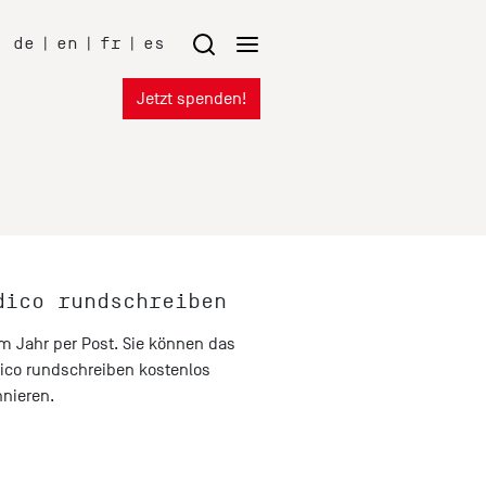
de
|
en
|
fr
|
es
Jetzt spenden!
dico rundschreiben
im Jahr per Post. Sie können das
ico rundschreiben
kostenlos
nieren
.