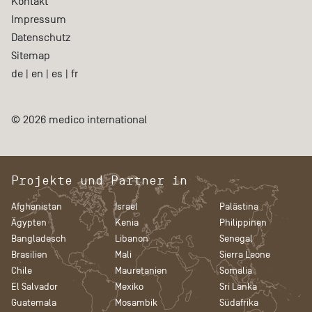
Kontakt
Impressum
Datenschutz
Sitemap
de
|
en
|
es
|
fr
© 2026 medico international
Projekte und Partner in
Afghanistan
Israel
Palästina
Ägypten
Kenia
Philippinen
Bangladesch
Libanon
Senegal
Brasilien
Mali
Sierra Leone
Chile
Mauretanien
Somalia
El Salvador
Mexiko
Sri Lanka
Guatemala
Mosambik
Südafrika