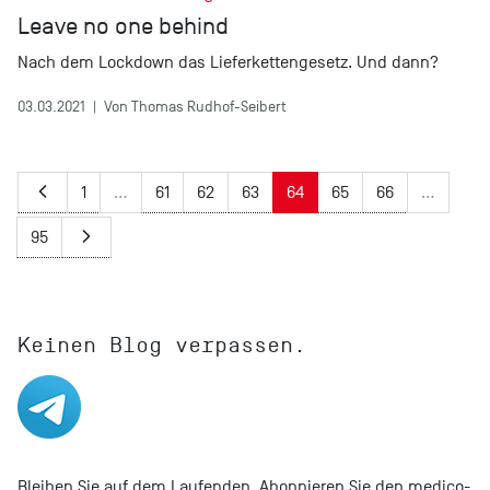
Leave no one behind
Nach dem Lockdown das Lieferkettengesetz. Und dann?
03.03.2021
|
Von Thomas Rudhof-Seibert
1
…
61
62
63
64
65
66
…
95
Keinen Blog verpassen.
Bleiben Sie auf dem Laufenden. Abonnieren Sie den medico-