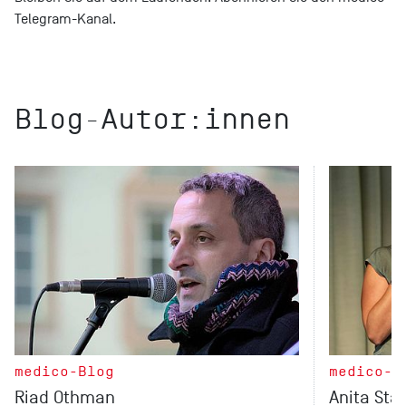
Telegram-Kanal.
Blog-Autor:innen
medico-Blog
medico-B
Riad Othman
Anita Sta