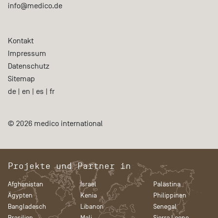
info@medico.de
Kontakt
Impressum
Datenschutz
Sitemap
de
|
en
|
es
|
fr
© 2026 medico international
Projekte und Partner in
Afghanistan
Israel
Palästina
Ägypten
Kenia
Philippinen
Bangladesch
Libanon
Senegal
Brasilien
Mali
Sierra Leone