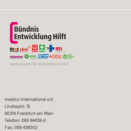
medico international e.V.
Lindleystr. 15
60314
Frankfurt am Main
Telefon:
069 94438-0
Fax:
069 436002