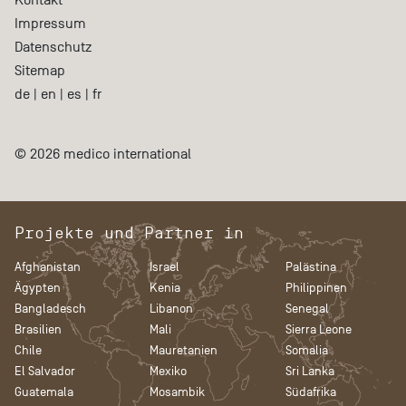
Impressum
Datenschutz
Sitemap
de
|
en
|
es
|
fr
© 2026 medico international
Projekte und Partner in
Afghanistan
Israel
Palästina
Ägypten
Kenia
Philippinen
Bangladesch
Libanon
Senegal
Brasilien
Mali
Sierra Leone
Chile
Mauretanien
Somalia
El Salvador
Mexiko
Sri Lanka
Guatemala
Mosambik
Südafrika