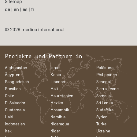
Sitemap
de
|
en
|
es
|
fr
© 2026 medico international
Projekte und Partner in
Afghanistan
Israel
Palästina
Ägypten
Kenia
Philippinen
Bangladesch
Libanon
Senegal
Brasilien
Mali
Sierra Leone
Chile
Mauretanien
Somalia
El Salvador
Mexiko
Sri Lanka
Guatemala
Mosambik
Südafrika
Haiti
Namibia
Syrien
Indonesien
Nicaragua
Türkei
Irak
Niger
Ukraine