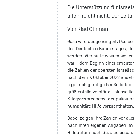
Die Unterstützung für Israel
allein reicht nicht. Der Le
Von Riad Othman
Gaza wird ausgehungert. Das sche
des Deutschen Bundestages, der
werden. Wer hätte wissen wollen,
war – dem Beginn einer erneuten
die Zahlen der obersten israel
nach dem 7. Oktober 2023 ansehe
regelmäßig mit großer Selbstsich
größtenteils zerstörte Enklave li
Kriegsverbrechens, der palästi
humanitäre Hilfe vorzuenthalten,
Dabei zeigen ihre Zahlen vor all
nach ihren eigenen Angaben im 
Hilfsgütern nach Gaza gelassen,