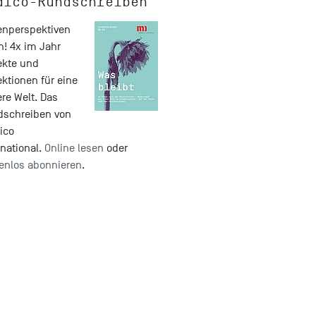
dico-Rundschreiben
nperspektiven
n! 4x im Jahr
ekte und
ektionen für eine
re Welt. Das
dschreiben von
ico
rnational.
Online lesen
oder
enlos abonnieren
.