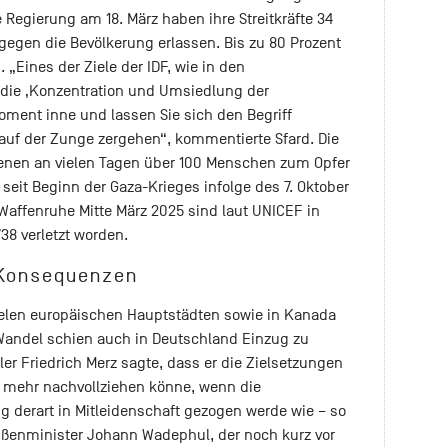
 Regierung am 18. März haben ihre Streitkräfte 34
egen die Bevölkerung erlassen. Bis zu 80 Prozent
 „Eines der Ziele der IDF, wie in den
t die ‚Konzentration und Umsiedlung der
oment inne und lassen Sie sich den Begriff
 auf der Zunge zergehen“, kommentierte Sfard. Die
, denen an vielen Tagen über 100 Menschen zum Opfer
 seit Beginn der Gaza-Krieges infolge des 7. Oktober
Waffenruhe Mitte März 2025 sind laut UNICEF in
38 verletzt worden.
Konsequenzen
ielen europäischen Hauptstädten sowie in Kanada
 Wandel schien auch in Deutschland Einzug zu
er Friedrich Merz sagte, dass er die Zielsetzungen
t mehr nachvollziehen könne, wenn die
g derart in Mitleidenschaft gezogen werde wie – so
Außenminister Johann Wadephul, der noch kurz vor