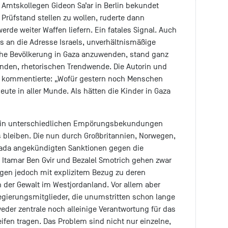
Amtskollegen Gideon Sa’ar in Berlin bekundet
 Prüfstand stellen zu wollen, ruderte dann
erde weiter Waffen liefern. Ein fatales Signal. Auch
s an die Adresse Israels, unverhältnismäßige
che Bevölkerung in Gaza anzuwenden, stand ganz
nden, rhetorischen Trendwende. Die Autorin und
n kommentierte: „Wofür gestern noch Menschen
heute in aller Munde. Als hätten die Kinder in Gaza
as in unterschiedlichen Empörungsbekundungen
s bleiben. Die nun durch Großbritannien, Norwegen,
ada angekündigten Sanktionen gegen die
r Itamar Ben Gvir und Bezalel Smotrich gehen zwar
folgen jedoch mit explizitem Bezug zu deren
on der Gewalt im Westjordanland. Vor allem aber
egierungsmitglieder, die unumstritten schon lange
eder zentrale noch alleinige Verantwortung für das
ifen tragen. Das Problem sind nicht nur einzelne,