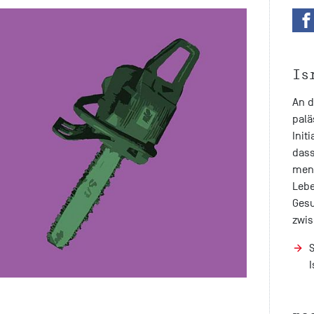
Is
An d
palä
Init
dass
men
Lebe
Gesu
zwis
I