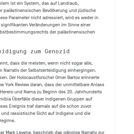
oblem ist ein System, das auf Landraub,
er palästinensischen Bevölkerung und jüdische
ese Parameter nicht adressiert, wird es weder in
 signifikanten Veränderungen im Sinne einer
elbstbestimmungsrechts der palästinensischen
eidigung zum Genozid
nnt, dass die meisten, wenn nicht sogar alle,
m Narrativ der Selbstverteidigung einhergingen.
sen. Der Holocaustforscher Omer Bartov erinnerte
New York Review daran, dass der unmittelbare Anlass
Herero und Nama zu Beginn des 20. Jahrhunderts
ibia Überfälle dieser indigenen Gruppen auf
ses Ereignis traf damals auf die schon zuvor
 und rassistische Sicht auf Indigene und die
lregime.
her Mark Levene, beschrieb das gängige Narrativ zur