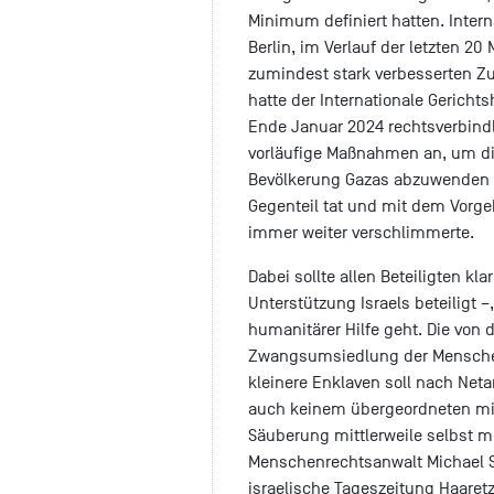
Minimum definiert hatten. Inter
Berlin, im Verlauf der letzten 2
zumindest stark verbesserten Zu
hatte der Internationale Gericht
Ende Januar 2024 rechtsverbindl
vorläufige Maßnahmen an, um di
Bevölkerung Gazas abzuwenden –
Gegenteil tat und mit dem Vorge
immer weiter verschlimmerte.
Dabei sollte allen Beteiligten kl
Unterstützung Israels beteiligt 
humanitärer Hilfe geht. Die von
Zwangsumsiedlung der Menschen
kleinere Enklaven soll nach Neta
auch keinem übergeordneten mili
Säuberung mittlerweile selbst me
Menschenrechtsanwalt Michael S
israelische Tageszeitung Haaretz