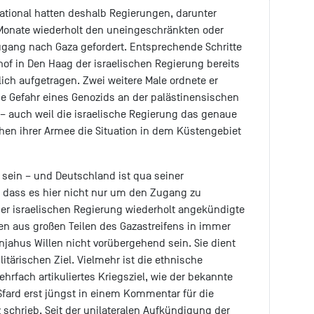
national hatten deshalb Regierungen, darunter
0 Monate wiederholt den uneingeschränkten oder
gang nach Gaza gefordert. Entsprechende Schritte
shof in Den Haag der israelischen Regierung bereits
ich aufgetragen. Zwei weitere Male ordnete er
e Gefahr eines Genozids an der palästinensischen
 auch weil die israelische Regierung das genaue
hen ihrer Armee die Situation in dem Küstengebiet
ar sein – und Deutschland ist qua seiner
–, dass es hier nicht nur um den Zugang zu
 der israelischen Regierung wiederholt angekündigte
 aus großen Teilen des Gazastreifens in immer
njahus Willen nicht vorübergehend sein. Sie dient
tärischen Ziel. Vielmehr ist die ethnische
hrfach artikuliertes Kriegsziel, wie der bekannte
fard erst jüngst in einem Kommentar für die
 schrieb. Seit der unilateralen Aufkündigung der