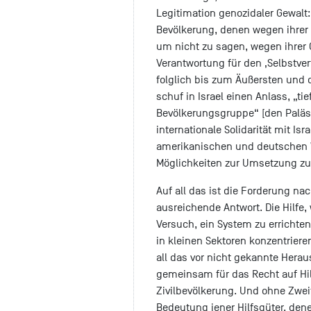
Legitimation genozidaler Gewalt:
Bevölkerung, denen wegen ihrer
um nicht zu sagen, wegen ihrer
Verantwortung für den ‚Selbstver
folglich bis zum Äußersten und
schuf in Israel einen Anlass, „ti
Bevölkerungsgruppe“ [den Paläst
internationale Solidarität mit I
amerikanischen und deutschen W
Möglichkeiten zur Umsetzung zu
Auf all das ist die Forderung na
ausreichende Antwort. Die Hilfe, 
Versuch, ein System zu errichten
in kleinen Sektoren konzentriere
all das vor nicht gekannte Herau
gemeinsam für das Recht auf Hi
Zivilbevölkerung. Und ohne Zwe
Bedeutung jener Hilfsgüter, den