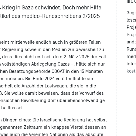
me
s Krieg in Gaza schwindet. Doch mehr Hilfe
Gege
itartikel des medico-Rundschreibens 2/2025
lese
Proj
Proj
ande
int mittlerweile endlich auch in größeren Teilen
Run
 Regierung sowie in den Medien zur Gewissheit zu
med
 dass dies nicht erst seit dem 2. März 2025 der Fall
inte
 vollständigen Abriegelung Gazas –, hätte sich nur
kost
ischen Besatzungsbehörde COGAT in den 15 Monaten
n müssen. Bis Ende 2024 veröffentlichte sie
erheit die Anzahl der Lastwagen, die sie in die
eß. Sie wollte damit beweisen, dass der Vorwurf des
nensischen Bevölkerung dort überlebensnotwendige
 haltlos sei.
en Dingen eines: Die israelische Regierung hat selbst
genannten Zeitraum ein knappes Viertel dessen an
 was auch die Vereinten Nationen als das absolute