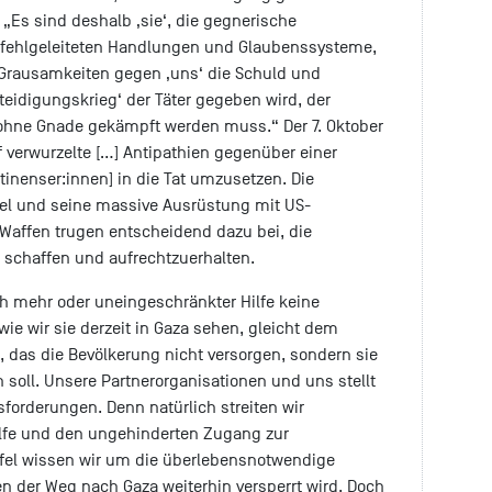
 „Es sind deshalb ‚sie‘, die gegnerische
 fehlgeleiteten Handlungen und Glaubenssysteme,
 Grausamkeiten gegen ‚uns‘ die Schuld und
teidigungskrieg‘ der Täter gegeben wird, der
 ohne Gnade gekämpft werden muss.“ Der 7. Oktober
ef verwurzelte […] Antipathien gegenüber einer
inenser:innen] in die Tat umzusetzen. Die
srael und seine massive Ausrüstung mit US-
affen trugen entscheidend dazu bei, die
 schaffen und aufrechtzuerhalten.
ch mehr oder uneingeschränkter Hilfe keine
wie wir sie derzeit in Gaza sehen, gleicht dem
, das die Bevölkerung nicht versorgen, sondern sie
n soll. Unsere Partnerorganisationen und uns stellt
sforderungen. Denn natürlich streiten wir
lfe und den ungehinderten Zugang zur
ifel wissen wir um die überlebensnotwendige
en der Weg nach Gaza weiterhin versperrt wird. Doch