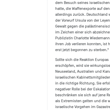
dem Besuch seines israelischen 
hatte, die Waffenexporte auf den
allerdings zurück. Deutschland w
der Vorwurf Ursula von der Leyen
Gewalt gegen die palästinensis
im Zeichen einer sich abzeichne
Publizistin Charlotte Wiedeman
ihren Job verlieren konnten, ist 
erst jetzt begonnen zu sterben.“
Sollte sich die Reaktion Europ
erschöpfen, wird sie wirkungslo
Neuseeland, Australien und Kan
israelischen Kabinettsmitgliede
in die richtige Richtung. Sie er
negativer Rolle bei der Eskalati
beschränken sie sich auf jene R
als Extremisten gelten und die w
israelische Vorgehen im Gazastre