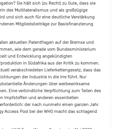
gation? Sie hält sich (zu Recht) zu Gute, dass sie
rin des Multilateralismus und als großzügige
ird und sich auch für eine deutliche Verstärkung
ndenen Mitgliedsbeiträge zur Basisfinanzierung
 allen aktuellen Patentfragen auf der Bremse und
 Abkommen, wie dem gerade vom Bundesministerium
beit und Entwicklung angekündigten
fproduktion in Südafrika aus der Kritik zu kommen.
tuell verabschiedeten Lieferkettengesetz, dass das
lichtungen der Industrie in die Irre führt. Nur
ubstantielle Änderungen über werbewirksame
n. Eine verbindliche Verpflichtung zum Teilen des
ten Impfstoffen und anderen essentiellen
erforderlich: der nach nunmehr einen ganzen Jahr
ogy Access Pool bei der WHO macht das schlagend