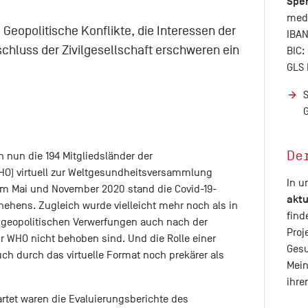
Spe
medi
 Geopolitische Konflikte, die Interessen der
IBAN
chluss der Zivilgesellschaft erschweren ein
BIC
GLS
De
h nun die 194 Mitgliedsländer der
HO) virtuell zur Weltgesundheitsversammlung
In 
im Mai und November 2020 stand die Covid-19-
aktu
hens. Zugleich wurde vielleicht mehr noch als in
find
e geopolitischen Verwerfungen auch nach der
Proj
r WHO nicht behoben sind. Und die Rolle einer
Gesu
auch durch das virtuelle Format noch prekärer als
Mein
ihre
rtet waren die Evaluierungsberichte des