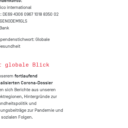
ndenkonto:
co international
: DE69 4306 0967 1018 8350 02
: GENODEM1GLS
 Bank
Spendenstichwort: Globale
Gesundheit
r globale Blick
fortlaufend
unserem
alisierten Corona-Dossier
en sich Berichte aus unseren
ektregionen, Hintergründe zur
ndheitspolitik und
ungsbeiträge zur Pandemie und
r sozialen Folgen.