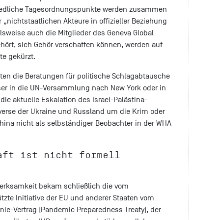
chiedliche Tagesordnungspunkte werden zusammen
nichtstaatlichen Akteure in offizieller Beziehung
lsweise auch die Mitglieder des Geneva Global
ört, sich Gehör verschaffen können, werden auf
te gekürzt.
aten die Beratungen für politische Schlagabtausche
ser in die UN-Versammlung nach New York oder in
die aktuelle Eskalation des Israel-Palästina-
overse der Ukraine und Russland um die Krim oder
China nicht als selbständiger Beobachter in der WHA
aft ist nicht formell
erksamkeit bekam schließlich die vom
tzte Initiative der EU und anderer Staaten vom
ie-Vertrag (Pandemic Preparedness Treaty), der