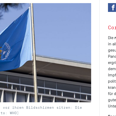
Co
Die
in a
gesu
Pand
erg
dem
Impf
poli
kran
für 
gute
Unte
e vor ihren Bildschirmen sitzen: Die
oto: WHO)