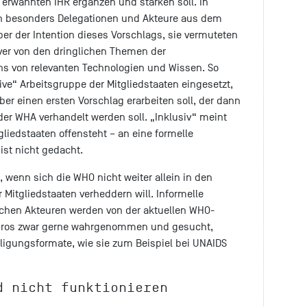
erwähnten IHR ergänzen und stärken soll. In
n besonders Delegationen und Akteure aus dem
r der Intention dieses Vorschlags, sie vermuteten
er von den dringlichen Themen der
ns von relevanten Technologien und Wissen. So
ve“ Arbeitsgruppe der Mitgliedstaaten eingesetzt,
 einen ersten Vorschlag erarbeiten soll, der dann
der WHA verhandelt werden soll. „Inklusiv“ meint
tgliedstaaten offensteht – an eine formelle
 ist nicht gedacht.
 wenn sich die WHO nicht weiter allein in den
 Mitgliedstaaten verheddern will. Informelle
lichen Akteuren werden von der aktuellen WHO-
Tedros zwar gerne wahrgenommen und gesucht,
iligungsformate, wie sie zum Beispiel bei UNAIDS
d nicht funktionieren