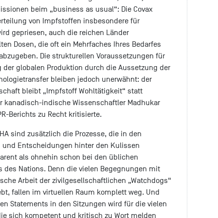
ssionen beim „business as usual“: Die Covax
erteilung von Impfstoffen insbesondere für
d gepriesen, auch die reichen Länder
lten Dosen, die oft ein Mehrfaches Ihres Bedarfes
 abzugeben. Die strukturellen Voraussetzungen für
 der globalen Produktion durch die Aussetzung der
ologietransfer bleiben jedoch unerwähnt: der
haft bleibt „Impfstoff Wohltätigkeit“ statt
der kanadisch-indische Wissenschaftler Madhukar
R-Berichts zu Recht kritisierte.
HA sind zusätzlich die Prozesse, die in den
 und Entscheidungen hinter den Kulissen
parent als ohnehin schon bei den üblichen
 des Nations. Denn die vielen Begegnungen mit
ische Arbeit der zivilgesellschaftlichen „Watchdogs“
ebt, fallen im virtuellen Raum komplett weg. Und
en Statements in den Sitzungen wird für die vielen
 die sich kompetent und kritisch zu Wort melden