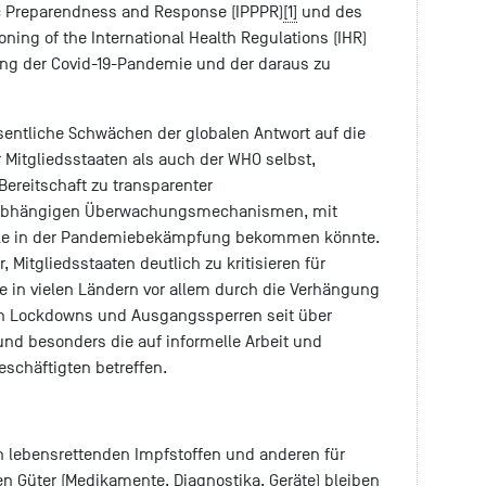
c Preparendness and Response (IPPPR)
[1]
und des
ing of the International Health Regulations (IHR)
ng der Covid-19-Pandemie und der daraus zu
esentliche Schwächen der globalen Antwort auf die
Mitgliedsstaaten als auch der WHO selbst,
ereitschaft zu transparenter
nabhängigen Überwachungsmechanismen, mit
olle in der Pandemiebekämpfung bekommen könnte.
 Mitgliedsstaaten deutlich zu kritisieren für
 in vielen Ländern vor allem durch die Verhängung
on Lockdowns und Ausgangssperren seit über
nd besonders die auf informelle Arbeit und
eschäftigten betreffen.
lebensrettenden Impfstoffen und anderen für
en Güter (Medikamente, Diagnostika, Geräte) bleiben