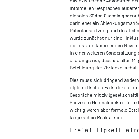
das existierende Abkommen der 
informellen Gesprächen äußerte
globalen Süden Skepsis gegenübe
darin eher ein Ablenkungsmanöv
Patentaussetzung und des Teile
wurde zunächst nur eine „inklusi
die bis zum kommenden November
in einer weiteren Sondersitzung 
allerdings nur, dass sie allen Mi
Beteiligung der Zivilgesellschaft
Dies muss sich dringend ändern,
diplomatischen Fallstricken ihrer
Gespräche mit zivilgesellschaft
Spitze um Generaldirektor Dr. 
wichtig wären aber formale Bete
lange schon Realität sind.
Freiwilligkeit wir