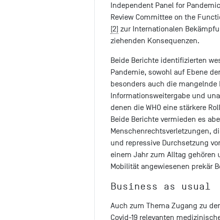
Independent Panel for Pandemi
Review Committee on the Function
[2]
zur Internationalen Bekämpfu
ziehenden Konsequenzen.
Beide Berichte identifizierten w
Pandemie, sowohl auf Ebene der 
besonders auch die mangelnde B
Informationsweitergabe und u
denen die WHO eine stärkere R
Beide Berichte vermieden es aber,
Menschenrechtsverletzungen, die
und repressive Durchsetzung v
einem Jahr zum Alltag gehören u
Mobilität angewiesenen prekär B
Business as usual
Auch zum Thema Zugang zu den 
Covid-19 relevanten medizinisch