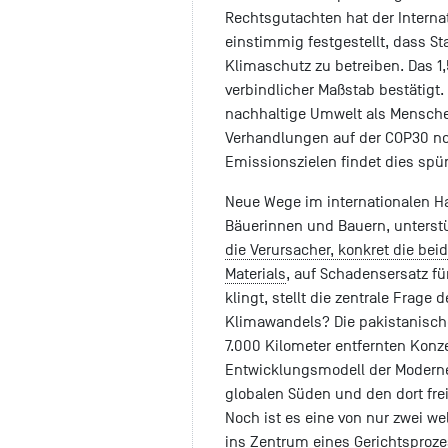
Rechtsgutachten hat der Interna
einstimmig festgestellt, dass St
Klimaschutz zu betreiben. Das 1
verbindlicher Maßstab bestätig
nachhaltige Umwelt als Mensche
Verhandlungen auf der COP30 no
Emissionszielen findet dies spür
Neue Wege im internationalen H
Bäuerinnen und Bauern, unters
die Verursacher, konkret die b
Materials
, auf Schadensersatz f
klingt, stellt die zentrale Frage
Klimawandels? Die pakistanisch
7.000 Kilometer entfernten Konz
Entwicklungsmodell der Moderne,
globalen Süden und den dort fre
Noch ist es eine von nur zwei we
ins Zentrum eines Gerichtsproze