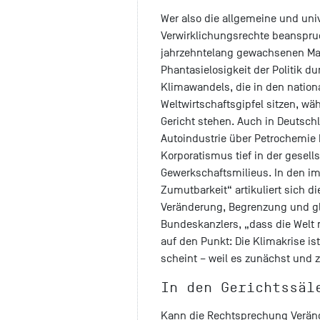
Wer also die allgemeine und univ
Verwirklichungsrechte beanspru
jahrzehntelang gewachsenen Mac
Phantasielosigkeit der Politik d
Klimawandels, die in den natio
Weltwirtschaftsgipfel sitzen, wä
Gericht stehen. Auch in Deutsch
Autoindustrie über Petrochemie
Korporatismus tief in der gesells
Gewerkschaftsmilieus. In den i
Zumutbarkeit“ artikuliert sich d
Veränderung, Begrenzung und g
Bundeskanzlers, „dass die Welt 
auf den Punkt: Die Klimakrise ist
scheint – weil es zunächst und z
In den Gerichtssäl
Kann die Rechtsprechung Verän