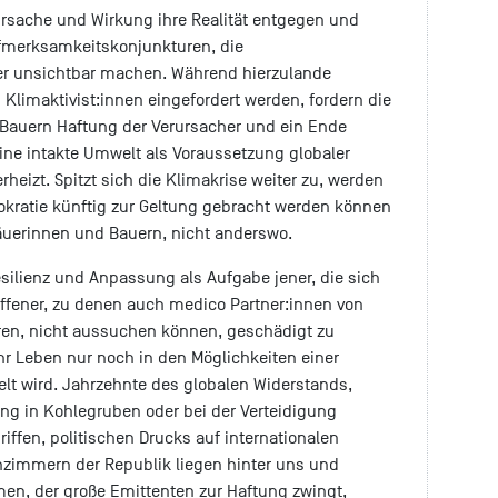
rsache und Wirkung ihre Realität entgegen und
fmerksamkeitskonjunkturen, die
r unsichtbar machen. Während hierzulande
Klimaktivist:innen eingefordert werden, fordern die
Bauern Haftung der Verursacher und ein Ende
ine intakte Umwelt als Voraussetzung globaler
eizt. Spitzt sich die Klimakrise weiter zu, werden
kratie künftig zur Geltung gebracht werden können
Bäuerinnen und Bauern, nicht anderswo.
esilienz und Anpassung als Aufgabe jener, die sich
offener, zu denen auch medico Partner:innen von
ören, nicht aussuchen können, geschädigt zu
hr Leben nur noch in den Möglichkeiten einer
lt wird. Jahrzehnte des globalen Widerstands,
g in Kohlegruben oder bei der Verteidigung
ffen, politischen Drucks auf internationalen
nzimmern der Republik liegen hinter uns und
men, der große Emittenten zur Haftung zwingt,