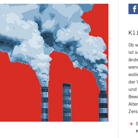
Kl
Ob w
ist 
ände
wenn
woll
der 
und 
Bewa
Alte
Zers