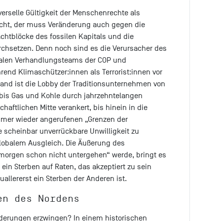
erselle Gültigkeit der Menschenrechte als
cht, der muss Veränderung auch gegen die
htblöcke des fossilen Kapitals und die
urchsetzen. Denn noch sind es die Verursacher des
nalen Verhandlungsteams der COP und
hrend Klimaschützer:innen als Terrorist:innen vor
land ist die Lobby der Traditionsunternehmen von
 bis Gas und Kohle durch jahrzehntelangen
chaftlichen Mitte verankert, bis hinein in die
mmer wieder angerufenen „Grenzen der
ie scheinbar unverrückbare Unwilligkeit zu
lobalem Ausgleich. Die Äußerung des
morgen schon nicht untergehen“ werde, bringt es
 ein Sterben auf Raten, das akzeptiert zu sein
uallererst ein Sterben der Anderen ist.
en des Nordens
derungen erzwingen? In einem historischen