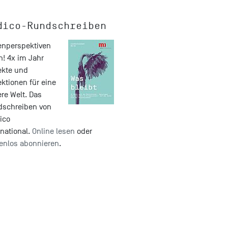
dico-Rundschreiben
nperspektiven
n! 4x im Jahr
ekte und
ektionen für eine
re Welt. Das
dschreiben von
ico
rnational.
Online lesen
oder
enlos abonnieren
.