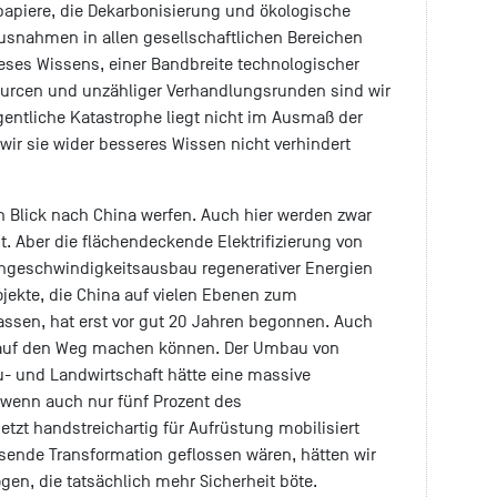
papiere, die Dekarbonisierung und ökologische
usnahmen in allen gesellschaftlichen Bereichen
ieses Wissens, einer Bandbreite technologischer
sourcen und unzähliger Verhandlungsrunden sind wir
igentliche Katastrophe liegt nicht im Ausmaß der
wir sie wider besseres Wissen nicht verhindert
en Blick nach China werfen. Auch hier werden zwar
. Aber die flächendeckende Elektrifizierung von
chgeschwindigkeitsausbau regenerativer Energien
jekte, die China auf vielen Ebenen zum
ssen, hat erst vor gut 20 Jahren begonnen. Auch
 auf den Weg machen können. Der Umbau von
au- und Landwirtschaft hätte eine massive
 wenn auch nur fünf Prozent des
etzt handstreichartig für Aufrüstung mobilisiert
ssende Transformation geflossen wären, hätten wir
gen, die tatsächlich mehr Sicherheit böte.