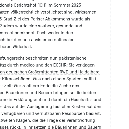
tionale Gerichtshof (IGH) im Sommer 2025
aaten völkerrechtlich verpflichtet sind, wirksamen
,5-Grad-Ziel des Pariser Abkommens wurde als
t. Zudem wurde eine saubere, gesunde und
nrecht anerkannt. Doch weder in den
ch bei den neu anvisierten nationalen
baren Widerhall.
aftungsrecht beschreiten nun pakistanische
tützt durch medico und den ECCHR:
Sie verklagen
eiden deutschen Großemittenten RWE und Heidelberg
ür Klimaschäden. Was nach einem Spartenkonflikt
 der Zeit: Wer zahlt am Ende die Zeche des
en Bäuerinnen und Bauern bringen so die beiden
erne in Erklärungsnot und damit ein Geschäfts- und
 das auf der Auslagerung fast aller Kosten auf den
i verfügbaren und vernutzbaren Ressourcen basiert.
ltweiten Klagen, die die Frage der Verantwortung
sses rückt. In ihr setzen die Bäuerinnen und Bauern