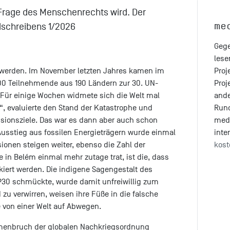
 Frage des Menschenrechts wird. Der
me
dschreibens 1/2026
Gege
lese
Proj
“ werden. Im November letzten Jahres kamen im
Proj
00 Teilnehmende aus 190 Ländern zur 30. UN-
ande
ür einige Wochen widmete sich die Welt mal
Run
“, evaluierte den Stand der Katastrophe und
med
sionsziele. Das war es dann aber auch schon
inte
Ausstieg aus fossilen Energieträgern wurde einmal
kost
ionen steigen weiter, ebenso die Zahl der
e in Belém einmal mehr zutage trat, ist die, dass
iert werden. Die indigene Sagengestalt des
COP30 schmückte, wurde damit unfreiwillig zum
 zu verwirren, weisen ihre Füße in die falsche
 von einer Welt auf Abwegen.
mmenbruch der globalen Nachkriegsordnung