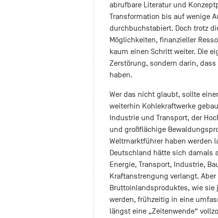
abrufbare Literatur und Konzept
Transformation bis auf wenige A
durchbuchstabiert. Doch trotz d
Möglichkeiten, finanzieller Res
kaum einen Schritt weiter. Die e
Zerstörung, sondern darin, dass 
haben.
Wer das nicht glaubt, sollte ein
weiterhin Kohlekraftwerke gebaut
Industrie und Transport, der Ho
und großflächige Bewaldungspro
Weltmarktführer haben werden la
Deutschland hätte sich damals
Energie, Transport, Industrie, B
Kraftanstrengung verlangt. Aber
Bruttoinlandsproduktes, wie sie j
werden, frühzeitig in eine umfa
längst eine „Zeitenwende“ vollzo