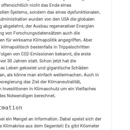
 offensichtlich nicht das Ende eines
ollen Systems, sondern das eines dysfunktionalen.
-Administration wurden von den USA die globalen
ng abgelehnt, der Ausbau regenerativer Energien
ung von Forschungsdatensätzen auch die
en für wirksame Klimapolitik angegriffen. Aber
klimapolitisch bestenfalls in Trippelschritten
 Folgen von CO2-Emissionen bekannt, die erste
or 30 Jahren statt. Schon jetzt hat die
das Leben gekostet und gigantische Schäden
tan, als könne man einfach weitermachen. Auch in
esregierung das Ziel der Klimaneutralität,
n Investitionen in Klimaschutz um ein Vielfaches
 des Notwendigen berechnet.
ormation
ei ein Mangel an Information. Dabei speist sich der
 Klimakrise aus dem Gegenteil: Es gibt Kilometer