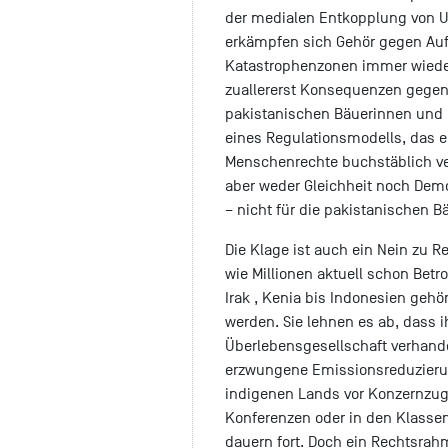
der medialen Entkopplung von U
erkämpfen sich Gehör gegen Au
Katastrophenzonen immer wiede
zuallererst Konsequenzen gegen 
pakistanischen Bäuerinnen und 
eines Regulationsmodells, das e
Menschenrechte buchstäblich verh
aber weder Gleichheit noch Demo
– nicht für die pakistanischen 
Die Klage ist auch ein Nein zu R
wie Millionen aktuell schon Betr
Irak , Kenia bis Indonesien geh
werden. Sie lehnen es ab, dass i
Überlebensgesellschaft verhande
erzwungene Emissionsreduzierun
indigenen Lands vor Konzernzugri
Konferenzen oder in den Klasse
dauern fort. Doch ein Rechtsrah