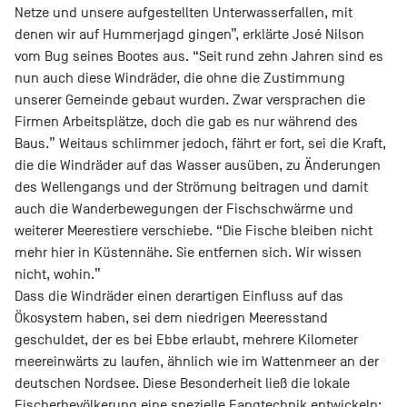
Netze und unsere aufgestellten Unterwasserfallen, mit
denen wir auf Hummerjagd gingen”, erklärte José Nilson
vom Bug seines Bootes aus. “Seit rund zehn Jahren sind es
nun auch diese Windräder, die ohne die Zustimmung
unserer Gemeinde gebaut wurden. Zwar versprachen die
Firmen Arbeitsplätze, doch die gab es nur während des
Baus.” Weitaus schlimmer jedoch, fährt er fort, sei die Kraft,
die die Windräder auf das Wasser ausüben, zu Änderungen
des Wellengangs und der Strömung beitragen und damit
auch die Wanderbewegungen der Fischschwärme und
weiterer Meerestiere verschiebe. “Die Fische bleiben nicht
mehr hier in Küstennähe. Sie entfernen sich. Wir wissen
nicht, wohin.”
Dass die Windräder einen derartigen Einfluss auf das
Ökosystem haben, sei dem niedrigen Meeresstand
geschuldet, der es bei Ebbe erlaubt, mehrere Kilometer
meereinwärts zu laufen, ähnlich wie im Wattenmeer an der
deutschen Nordsee. Diese Besonderheit ließ die lokale
Fischerbevölkerung eine spezielle Fangtechnik entwickeln: