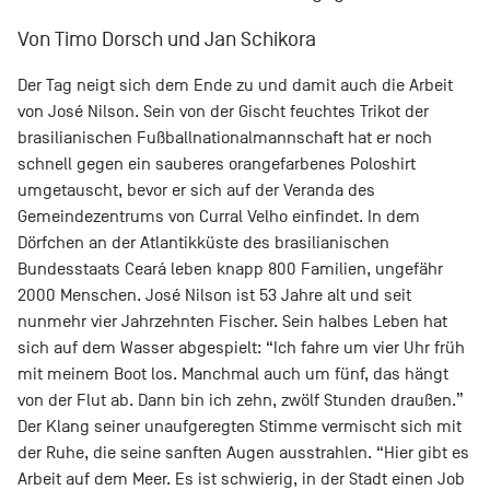
Von Timo Dorsch und Jan Schikora
Der Tag neigt sich dem Ende zu und damit auch die Arbeit
von José Nilson. Sein von der Gischt feuchtes Trikot der
brasilianischen Fußballnationalmannschaft hat er noch
schnell gegen ein sauberes orangefarbenes Poloshirt
umgetauscht, bevor er sich auf der Veranda des
Gemeindezentrums von Curral Velho einfindet. In dem
Dörfchen an der Atlantikküste des brasilianischen
Bundesstaats Ceará leben knapp 800 Familien, ungefähr
2000 Menschen. José Nilson ist 53 Jahre alt und seit
nunmehr vier Jahrzehnten Fischer. Sein halbes Leben hat
sich auf dem Wasser abgespielt: “Ich fahre um vier Uhr früh
mit meinem Boot los. Manchmal auch um fünf, das hängt
von der Flut ab. Dann bin ich zehn, zwölf Stunden draußen.”
Der Klang seiner unaufgeregten Stimme vermischt sich mit
der Ruhe, die seine sanften Augen ausstrahlen. “Hier gibt es
Arbeit auf dem Meer. Es ist schwierig, in der Stadt einen Job