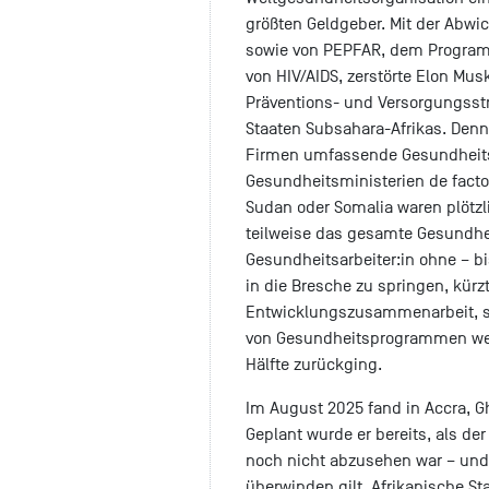
größten Geldgeber. Mit der Abwi
sowie von PEPFAR, dem Program
von HIV/AIDS, zerstörte Elon Mus
Präventions- und Versorgungsstr
Staaten Subsahara-Afrikas. Denn
Firmen umfassende Gesundheits
Gesundheitsministerien de facto
Sudan oder Somalia waren plötzli
teilweise das gesamte Gesundhei
Gesundheitsarbeiter:in ohne – bi
in die Bresche zu springen, kürz
Entwicklungszusammenarbeit, so
von Gesundheitsprogrammen welt
Hälfte zurückging.
Im August 2025 fand in Accra, G
Geplant wurde er bereits, als d
noch nicht abzusehen war – und 
überwinden gilt. Afrikanische St