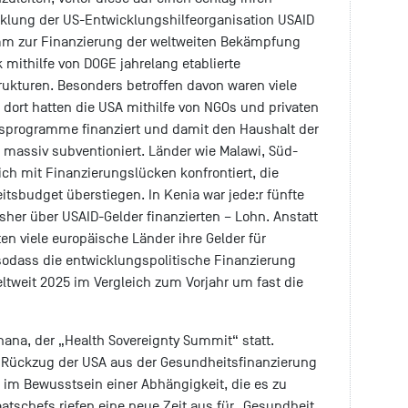
cklung der US-Entwicklungshilfeorganisation USAID
m zur Finanzierung der weltweiten Bekämpfung
k mithilfe von DOGE jahrelang etablierte
ukturen. Besonders betroffen davon waren viele
 dort hatten die USA mithilfe von NGOs und privaten
programme finanziert und damit den Haushalt der
 massiv subventioniert. Länder wie Malawi, Süd-
ch mit Finanzierungslücken konfrontiert, die
tsbudget überstiegen. In Kenia war jede:r fünfte
sher über USAID-Gelder finanzierten – Lohn. Anstatt
ten viele europäische Länder ihre Gelder für
dass die entwicklungspolitische Finanzierung
weit 2025 im Vergleich zum Vorjahr um fast die
hana, der „Health Sovereignty Summit“ statt.
er Rückzug der USA aus der Gesundheitsfinanzierung
im Bewusstsein einer Abhängigkeit, die es zu
aatschefs riefen eine neue Zeit aus für „Gesundheit