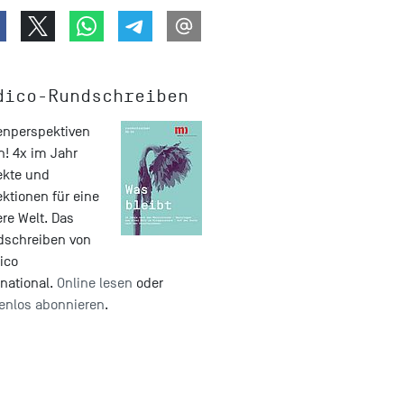
dico-Rundschreiben
nperspektiven
n! 4x im Jahr
ekte und
ektionen für eine
re Welt. Das
dschreiben von
ico
rnational.
Online lesen
oder
enlos abonnieren
.