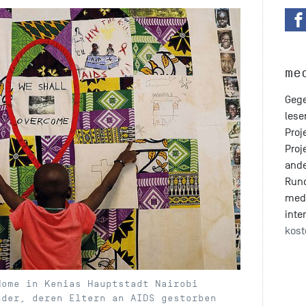
me
Gege
lese
Proj
Proj
ande
Run
med
inte
kost
Home in Kenias Hauptstadt Nairobi
nder, deren Eltern an AIDS gestorben