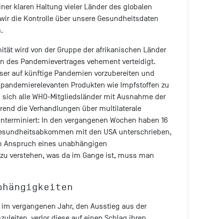
einer klaren Haltung vieler Länder des globalen
wir die Kontrolle über unsere Gesundheitsdaten
n.
ität wird von der Gruppe der afrikanischen Länder
n des Pandemievertrages vehement verteidigt.
esser auf künftige Pandemien vorzubereiten und
 pandemierelevanten Produkten wie Impfstoffen zu
en sich alle WHO-Mitgliedsländer mit Ausnahme der
rend die Verhandlungen über multilaterale
unterminiert: In den vergangenen Wochen haben 16
e Gesundheitsabkommen mit den USA unterschrieben,
um Anspruch eines unabhängigen
zu verstehen, was da im Gange ist, muss man
bhängigkeiten
 im vergangenen Jahr, den Ausstieg aus der
uleiten, verlor diese auf einen Schlag ihren