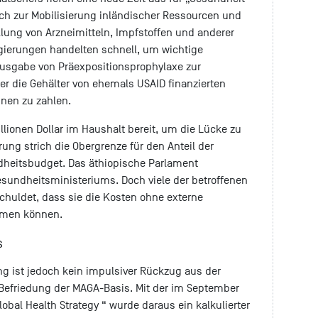
ich zur Mobilisierung inländischer Ressourcen und
ellung von Arzneimitteln, Impfstoffen und anderer
gierungen handelten schnell, um wichtige
Ausgabe von Präexpositionsprophylaxe zur
er die Gehälter von ehemals USAID finanzierten
nen zu zahlen.
illionen Dollar im Haushalt bereit, um die Lücke zu
ung strich die Obergrenze für den Anteil der
heitsbudget. Das äthiopische Parlament
sundheitsministeriums. Doch viele der betroffenen
schuldet, dass sie die Kosten ohne externe
emmen können.
ls
g ist jedoch kein impulsiver Rückzug aus der
 Befriedung der MAGA-Basis. Mit der im September
lobal Health Strategy “ wurde daraus ein kalkulierter