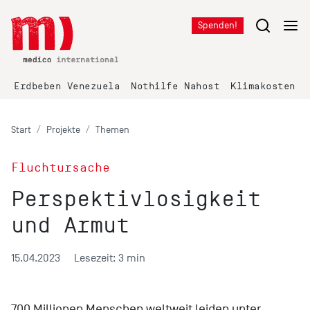
Spenden!
Erdbeben Venezuela
Nothilfe Nahost
Klimakosten K
Start
Projekte
Themen
Fluchtursache
Perspektivlosigkeit
und Armut
15.04.2023
Lesezeit: 3 min
700 Millionen Menschen weltweit leiden unter