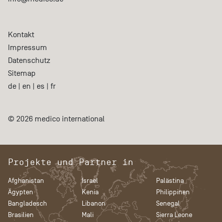
Kontakt
Impressum
Datenschutz
Sitemap
de
|
en
|
es
|
fr
© 2026 medico international
Projekte und Partner in
Afghanistan
Israel
Palästina
Ägypten
Kenia
Philippinen
Bangladesch
Libanon
Senegal
Brasilien
Mali
Sierra Leone