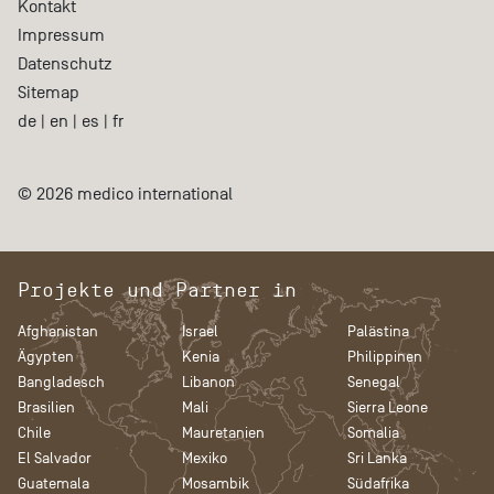
Kontakt
Impressum
Datenschutz
Sitemap
de
|
en
|
es
|
fr
© 2026 medico international
Projekte und Partner in
Afghanistan
Israel
Palästina
Ägypten
Kenia
Philippinen
Bangladesch
Libanon
Senegal
Brasilien
Mali
Sierra Leone
Chile
Mauretanien
Somalia
El Salvador
Mexiko
Sri Lanka
Guatemala
Mosambik
Südafrika