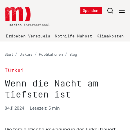
Spenden!
Erdbeben Venezuela
Nothilfe Nahost
Klimakosten K
Start
Diskurs
Publikationen
Blog
Türkei
Wenn die Nacht am
tiefsten ist
04.11.2024
Lesezeit: 5 min
Die feministische Bewegung in der Türkei trauert,