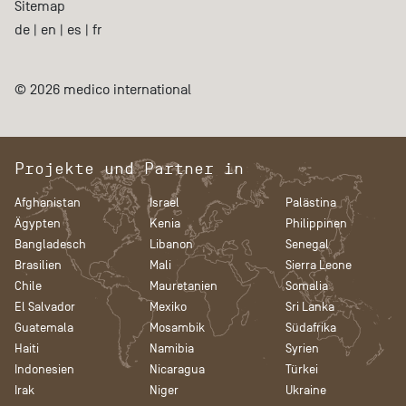
Sitemap
de
|
en
|
es
|
fr
© 2026 medico international
Projekte und Partner in
Afghanistan
Israel
Palästina
Ägypten
Kenia
Philippinen
Bangladesch
Libanon
Senegal
Brasilien
Mali
Sierra Leone
Chile
Mauretanien
Somalia
El Salvador
Mexiko
Sri Lanka
Guatemala
Mosambik
Südafrika
Haiti
Namibia
Syrien
Indonesien
Nicaragua
Türkei
Irak
Niger
Ukraine