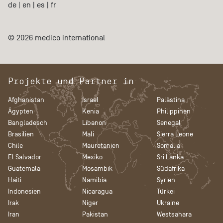
de
|
en
|
es
|
fr
© 2026 medico international
Projekte und Partner in
Afghanistan
Israel
Palästina
Ägypten
Kenia
Philippinen
Bangladesch
Libanon
Senegal
Brasilien
Mali
Sierra Leone
Chile
Mauretanien
Somalia
El Salvador
Mexiko
Sri Lanka
Guatemala
Mosambik
Südafrika
Haiti
Namibia
Syrien
Indonesien
Nicaragua
Türkei
Irak
Niger
Ukraine
Iran
Pakistan
Westsahara