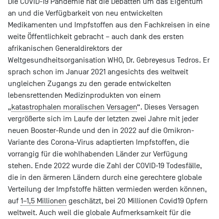
Die COVID-19 Pandemie hat die Debatten um das Eigentum
an und die Verfügbarkeit von neu entwickelten
Medikamenten und Impfstoffen aus den Fachkreisen in eine
weite Öffentlichkeit gebracht – auch dank des ersten
afrikanischen Generaldirektors der
Weltgesundheitsorganisation WHO, Dr. Gebreyesus Tedros. Er
sprach schon im Januar 2021 angesichts des weltweit
ungleichen Zugangs zu den gerade entwickelten
lebensrettenden Medizinprodukten von einem
„
katastrophalen moralischen Versagen
“. Dieses Versagen
vergrößerte sich im Laufe der letzten zwei Jahre mit jeder
neuen Booster-Runde und den in 2022 auf die Omikron-
Variante des Corona-Virus adaptierten Impfstoffen, die
vorrangig für die wohlhabenden Länder zur Verfügung
stehen. Ende 2022 wurde die Zahl der COVID-19 Todesfälle,
die in den ärmeren Ländern durch eine gerechtere globale
Verteilung der Impfstoffe hätten vermieden werden können,
auf
1–1,5 Millionen
geschätzt, bei 20 Millionen Covid19 Opfern
weltweit. Auch weil die globale Aufmerksamkeit für die