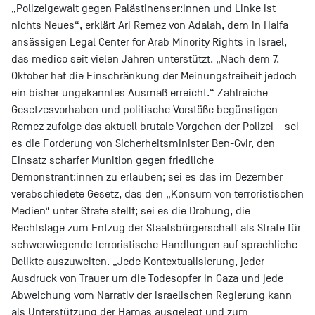
„Polizeigewalt gegen Palästinenser:innen und Linke ist
nichts Neues“, erklärt Ari Remez von Adalah, dem in Haifa
ansässigen Legal Center for Arab Minority Rights in Israel,
das medico seit vielen Jahren unterstützt. „Nach dem 7.
Oktober hat die Einschränkung der Meinungsfreiheit jedoch
ein bisher ungekanntes Ausmaß erreicht.“ Zahlreiche
Gesetzesvorhaben und politische Vorstöße begünstigen
Remez zufolge das aktuell brutale Vorgehen der Polizei – sei
es die Forderung von Sicherheitsminister Ben-Gvir, den
Einsatz scharfer Munition gegen friedliche
Demonstrant:innen zu erlauben; sei es das im Dezember
verabschiedete Gesetz, das den „Konsum von terroristischen
Medien“ unter Strafe stellt; sei es die Drohung, die
Rechtslage zum Entzug der Staatsbürgerschaft als Strafe für
schwerwiegende terroristische Handlungen auf sprachliche
Delikte auszuweiten. „Jede Kontextualisierung, jeder
Ausdruck von Trauer um die Todesopfer in Gaza und jede
Abweichung vom Narrativ der israelischen Regierung kann
als Unterstützung der Hamas ausgelegt und zum