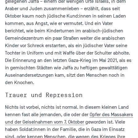
gelegenen Jaffa – einem der wenigen Orte Israels, in dem
Araber und Juden zusammenleben – erzählt, dass seit
Oktober kaum noch jüdische Kund:innen in seinen Laden
kommen, aus Angst, wie er vermutet. Und ein Vater
berichtet, wie beim Kinderturnen im arabisch-jüdischen
Gemeindezentrum ein paar Straßen weiter die arabischen
Kinder vor Schreck erstarrten, als ein jüdischer Vater seine
Tochter in Uniform und mit Waffe über der Schulter abholte.
Die Erinnerung an den letzten Gaza-Krieg im Mai 2021, als es
in gemischten Städten wie Jaffa zu heftigen gewalttätigen
Auseinandersetzungen kam, sitzt den Menschen noch in
den Knochen.
Trauer und Repression
Nichts ist vorbei, nichts ist normal. In diesem kleinen Land
kennen fast alle jemanden, die oder der
Opfer des Massakers
und der Geiselnahmen vom 7. Oktober
geworden ist. Viele
haben Soldat:innen in der Familie, die in Gaza im Einsatz
sind, oder kennen Menschen, die wegen des Krieges ihre