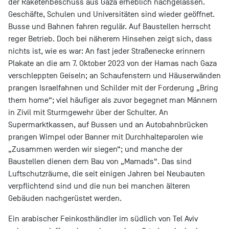
der Raketenbeschuss aus Gaza erheblich nachgelassen.
Geschäfte, Schulen und Universitäten sind wieder geöffnet.
Busse und Bahnen fahren regulär. Auf Baustellen herrscht
reger Betrieb. Doch bei näherem Hinsehen zeigt sich, dass
nichts ist, wie es war: An fast jeder Straßenecke erinnern
Plakate an die am 7. Oktober 2023 von der Hamas nach Gaza
verschleppten Geiseln; an Schaufenstern und Häuserwänden
prangen Israelfahnen und Schilder mit der Forderung „Bring
them home“; viel häufiger als zuvor begegnet man Männern
in Zivil mit Sturmgewehr über der Schulter. An
Supermarktkassen, auf Bussen und an Autobahnbrücken
prangen Wimpel oder Banner mit Durchhalteparolen wie
„Zusammen werden wir siegen“; und manche der
Baustellen dienen dem Bau von „Mamads“. Das sind
Luftschutzräume, die seit einigen Jahren bei Neubauten
verpflichtend sind und die nun bei manchen älteren
Gebäuden nachgerüstet werden.
Ein arabischer Feinkosthändler im südlich von Tel Aviv