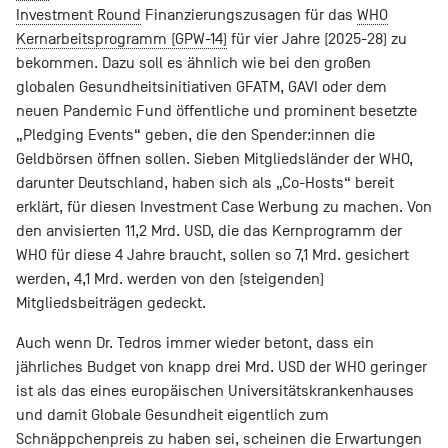
Investment Round
Finanzierungszusagen für das
WHO
Kernarbeitsprogramm (GPW-14)
für vier Jahre (2025-28) zu
bekommen. Dazu soll es ähnlich wie bei den großen
globalen Gesundheitsinitiativen GFATM, GAVI oder dem
neuen Pandemic Fund öffentliche und prominent besetzte
„Pledging Events“ geben, die den Spender:innen die
Geldbörsen öffnen sollen. Sieben Mitgliedsländer der WHO,
darunter Deutschland, haben sich als „Co-Hosts“ bereit
erklärt, für diesen Investment Case Werbung zu machen. Von
den anvisierten 11,2 Mrd. USD, die das Kernprogramm der
WHO für diese 4 Jahre braucht, sollen so 7,1 Mrd. gesichert
werden, 4,1 Mrd. werden von den (steigenden)
Mitgliedsbeiträgen gedeckt.
Auch wenn Dr. Tedros immer wieder betont, dass ein
jährliches Budget von knapp drei Mrd. USD der WHO geringer
ist als das eines europäischen Universitätskrankenhauses
und damit Globale Gesundheit eigentlich zum
Schnäppchenpreis zu haben sei, scheinen die Erwartungen