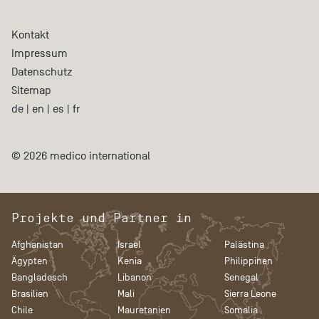
Kontakt
Impressum
Datenschutz
Sitemap
de
|
en
|
es
|
fr
© 2026 medico international
Projekte und Partner in
Afghanistan
Israel
Palästina
Ägypten
Kenia
Philippinen
Bangladesch
Libanon
Senegal
Brasilien
Mali
Sierra Leone
Chile
Mauretanien
Somalia