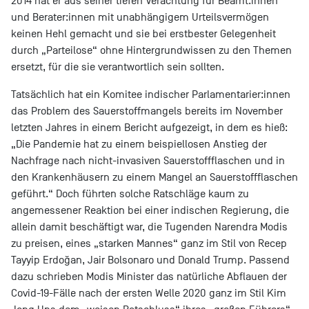
2014 hat er aus seiner tiefen Verachtung für Beamt:innen
und Berater:innen mit unabhängigem Urteilsvermögen
keinen Hehl gemacht und sie bei erstbester Gelegenheit
durch „Parteilose“ ohne Hintergrundwissen zu den Themen
ersetzt, für die sie verantwortlich sein sollten.
Tatsächlich hat ein Komitee indischer Parlamentarier:innen
das Problem des Sauerstoffmangels bereits im November
letzten Jahres in einem Bericht aufgezeigt, in dem es hieß:
„Die Pandemie hat zu einem beispiellosen Anstieg der
Nachfrage nach nicht-invasiven Sauerstoffflaschen und in
den Krankenhäusern zu einem Mangel an Sauerstoffflaschen
geführt.“ Doch führten solche Ratschläge kaum zu
angemessener Reaktion bei einer indischen Regierung, die
allein damit beschäftigt war, die Tugenden Narendra Modis
zu preisen, eines „starken Mannes“ ganz im Stil von Recep
Tayyip Erdoğan, Jair Bolsonaro und Donald Trump. Passend
dazu schrieben Modis Minister das natürliche Abflauen der
Covid-19-Fälle nach der ersten Welle 2020 ganz im Stil Kim