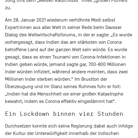
Jong Uns dem „weisen Ratschluss“ ihres „großen Führers“
zu.
Am 28. Januar 2021 wiederum verhöhnte Modi selbst
Expert:innen aus aller Welt in seiner Rede beim Davoser
Dialog des Weltwirtschaftsforums, in der er sagte: „Es wurde
vorhergesagt, dass Indien das am stärksten von Corona
betroffene Land auf der ganzen Welt sein würde. Es wurde
gesagt, dass es einen Tsunami von Corona-Infektionen in
Indien geben würde, jemand sagte gar, 700-800 Millionen
Inder würden infiziert, während andere meinten, dass zwei
Millionen Inder sterben würden.“ Im Brustton der
Überzeugung und im Glanz seines Ruhmes fuhr er fort:
„Indien hat die Menschheit vor einer großen Katastrophe
bewahrt, indem es Corona effektiv eingedämmt hat“.
Ein Lockdown binnen vier Stunden
Durchsetzen konnte sich seine Regierung dabei auch infolge
der Kultur der Unterwürfigkeit innerhalb der indischen