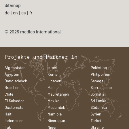
Sitemap
de
|
en
|
es
|
fr
© 2026 medico international
Projekte und Partner in
Afghanistan
Israel
Palästina
Ägypten
Kenia
Philippinen
Bangladesch
Libanon
Senegal
Brasilien
Mali
Sierra Leone
Chile
Mauretanien
Somalia
El Salvador
Mexiko
Sri Lanka
Guatemala
Mosambik
Südafrika
Haiti
Namibia
Syrien
Indonesien
Nicaragua
Türkei
Irak
Niger
Ukraine