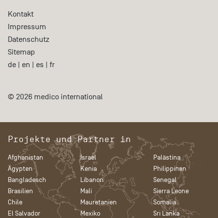
Kontakt
Impressum
Datenschutz
Sitemap
de
|
en
|
es
|
fr
© 2026 medico international
Projekte und Partner in
Afghanistan
Israel
Palästina
Ägypten
Kenia
Philippinen
Bangladesch
Libanon
Senegal
Brasilien
Mali
Sierra Leone
Chile
Mauretanien
Somalia
El Salvador
Mexiko
Sri Lanka