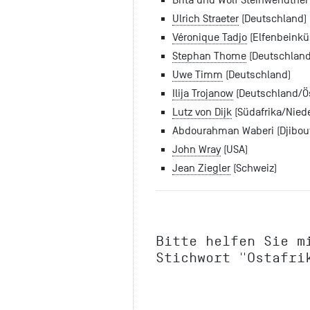
Ulrich Straeter
(Deutschland)
Véronique Tadjo
(Elfenbeinkü
Stephan Thome
(Deutschland
Uwe Timm
(Deutschland)
Ilija Trojanow
(Deutschland/Ös
Lutz von Dijk
(Südafrika/Nied
Abdourahman Waberi (Djibout
John Wray
(USA)
Jean Ziegler
(Schweiz)
Bitte helfen Sie m
Stichwort
"Ostafri