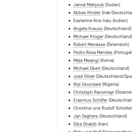
Jamal Mahjoub
(Sudan)
Abbas Khider
(Irak/Deutschl
Easterine Kire Iralu (Indien)
Angela Krauss
(Deutschland)
Michael Krüger
(Deutschland
Robert Menasse
(Österreich)
Pedro Rosa Mendes
(Portugal
Meja Mwangi
(Kenia)
Michael Obert
(Deutschland)
José Oliver
(Deutschland/Spa
Niyi Osundare
(Nigeria)
Christoph Ransmayr
(Österrei
Erasmus Schöfer
(Deutschlan
Christine und Rudolf Scholten
Jan Seghers
(Deutschland)
Siba Shakib
(Iran)
Brita und Wolf Steinwendtner 