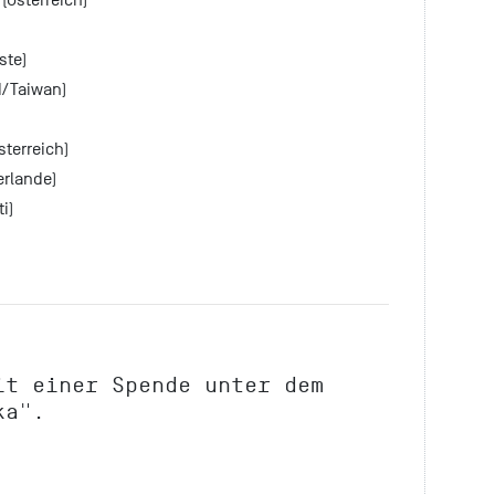
ste)
/Taiwan)
terreich)
erlande)
i)
it einer Spende unter dem
ka"
.