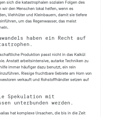
gen sich die katastrophalen sozialen Folgen des
 wir den Menschen lokal helfen, wenn es
den, Viehhüter und Kleinbauern, damit sie tiefere
einführen, um das Regenwasser, das meist
meln.
awandels haben ein Recht auf
tastrophen.
tschaftliche Produktion passt nicht in das Kalkül
e. Anstatt arbeitsintensive, autarke Techniken zu
ilfe immer häufiger dazu benutzt, ein rein
einzuführen. Riesige fruchtbare Gebiete am Horn von
nvestoren verkauft und Rohstoffhändler setzen auf
ie Spekulation mit
ssen unterbunden werden.
malias hat komplexe Ursachen, die bis in die Zeit