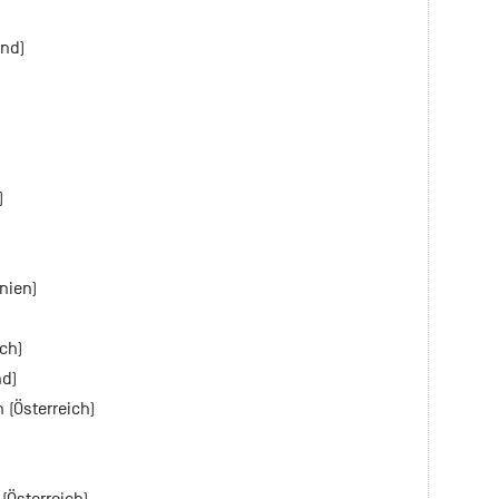
and)
)
)
nien)
ch)
d)
 (Österreich)
(Österreich)