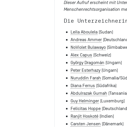
Dieser Aufruf erscheint mit Unte
Menschenrechtsorganisation med
Die Unterzeichneri
Leila Aboulela
(Sudan)
Andreas Ammer
(Deutschlan
NoViolet Bulawayo
(Simbabwe
Alex Capus
(Schweiz)
György Dragomán
(Ungarn)
Peter Esterhazy
(Ungarn)
Nuruddin Farah
(Somalia/Süd
Diana Ferrus
(Südafrika)
Abdulrazak Gurnah
(Tansania
Guy Helminger
(Luxemburg)
Felicitas Hoppe
(Deutschland
Ranjit Hoskoté
(Indien)
Carsten Jensen
(Dänemark)