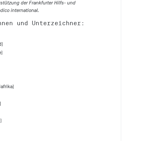
rstützung der Frankfurter Hilfs- und
ico international.
nnen und Unterzeichner:
d)
)
afrika)
)
)