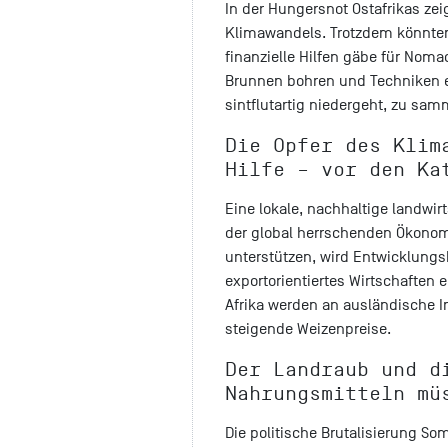
In der Hungersnot Ostafrikas zei
Klimawandels. Trotzdem könnten
finanzielle Hilfen gäbe für Noma
Brunnen bohren und Techniken 
sintflutartig niedergeht, zu sam
Die Opfer des Klim
Hilfe – vor den Ka
Eine lokale, nachhaltige landwir
der global herrschenden Ökonomi
unterstützen, wird Entwicklungsh
exportorientiertes Wirtschaften 
Afrika werden an ausländische I
steigende Weizenpreise.
Der Landraub und d
Nahrungsmitteln mü
Die politische Brutalisierung So