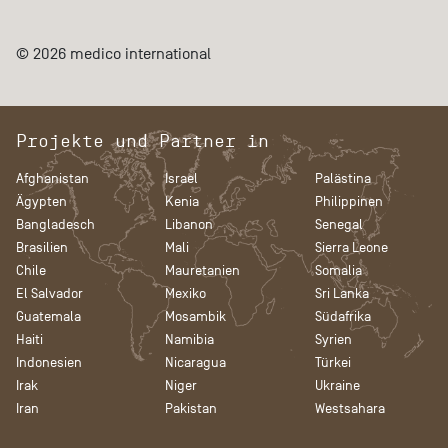
© 2026 medico international
Projekte und Partner in
Afghanistan
Israel
Palästina
Ägypten
Kenia
Philippinen
Bangladesch
Libanon
Senegal
Brasilien
Mali
Sierra Leone
Chile
Mauretanien
Somalia
El Salvador
Mexiko
Sri Lanka
Guatemala
Mosambik
Südafrika
Haiti
Namibia
Syrien
Indonesien
Nicaragua
Türkei
Irak
Niger
Ukraine
Iran
Pakistan
Westsahara