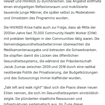
Gewalt und HIV/AIDS zu durchbrechen. Das Angebot eröffnete
einen einzigartigen Reflexionsraum und mobilisierte
tausende junge Männer, die später selbst zu Moderatoren
und Umsetzern des Programms wurden.
Die HIV/AIDS-Krise hatte auch zur Folge, dass ab Mitte der
2000er-Jahre fast 70.000 Community Health Worker (CHW)
mit prekären Verträgen in den Communities tätig waren. Die
Gemeindegesundheitsarbeiter:innen überwachten die
Medikamentenausgabe und betreuten die Schwerkranken.
Sie stopften damit die Lücken des öffentlichen
Gesundheitssystems, die während der Präsidentschaft
Jacob Zumas zwischen 2009 und 2018 durch eine radikal
neoliberale Politik der Privatisierung, der Budgetkürzungen
und des Outsourcings immer klaffender wurden.
„Talk left and walk right“ lässt sich die Praxis dieser neuen
Eliten nennen, die sich im Gesundheitssystem sinnbildlich
zeigte. Sie plünderten staatliche Ressourcen und
Infrastrukturen systematisch aus. Im Zuge dieser