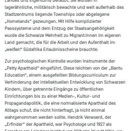
Landes und Eigentums beraubt. Sie wurden in
lagerähnliche, militärisch bewachte und weit außerhalb des
Stadtzentrums liegende Townships oder abgelegene
„Homelands“ gezwungen. Mit Hilfe komplizierter
Passsysteme und dem Entzug der Staatsangehörigkeit
wurde die Schwarze Mehrheit zu Migrant:innen im eigenen
Land gemacht, die für die Arbeit und den Aufenthalt im
„weißen“ Südafrika Erlaubnisscheine brauchte.
Zur psychologischen Kontrolle wurden Instrumente der
„Petty Apartheid“ eingeführt. Diese reichten von der „Bantu
Education“, einem ausgefeilten Bildungscurriculum zur
Verhinderung der intellektuellen Entwicklung von Schwarzen
Kindern, über getrennte Eingänge zu öffentlichen
Einrichtungen bis zu einer Medien-, Kultur- und
Propagandapolitik, die eine normalisierte Apartheid des
Alltags schuf, die nicht hinterfragt, ja nicht einmal
wahrgenommen werden sollte. Hendrik Verwoerd, der
„Erfinder“ der Apartheid, war Psychologe und 1927 als