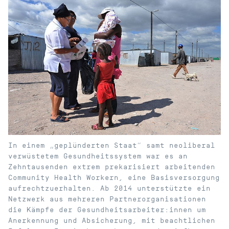
In einem „geplünderten Staat“ samt neoliberal
verwüstetem Gesundheitssystem war es an
Zehntausenden extrem prekarisiert arbeitenden
Community Health Workern, eine Basisversorgung
aufrechtzuerhalten. Ab 2014 unterstützte ein
Netzwerk aus mehreren Partnerorganisationen
die Kämpfe der Gesundheitsarbeiter:innen um
Anerkennung und Absicherung, mit beachtlichen