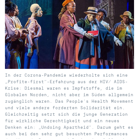
In der Corona-Pandemie wiederholte sich eine
„Profite-first“-Erfahrung aus der HIV/ AIDS-
Krise: Diesmal waren es Impfstoffe, die im
Globalen Norden, nicht aber im Süden allgemein
zugänglich waren. Das People’s Health Movement
und viele andere forderten Solidarität ein.
Gleichzeitig setzt sich die junge Generation
für wirkliche Gerechtigkeit und ein neues
Denken ein: „Undoing Apartheid“. Darum geht es
auch bei den sehr gut besuchten Performances