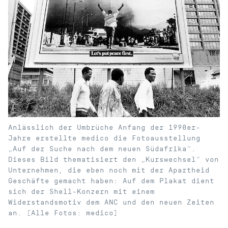
Anlässlich der Umbrüche Anfang der 1990er-
Jahre erstellte medico die Fotoausstellung
„Auf der Suche nach dem neuen Südafrika“.
Dieses Bild thematisiert den „Kurswechsel“ von
Unternehmen, die eben noch mit der Apartheid
Geschäfte gemacht haben: Auf dem Plakat dient
sich der Shell-Konzern mit einem
Widerstandsmotiv dem ANC und den neuen Zeiten
an. (Alle Fotos: medico)