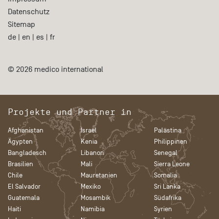
Datenschutz
Sitemap
de
|
en
|
es
|
fr
© 2026 medico international
Projekte und Partner in
Afghanistan
Israel
Palästina
Ägypten
Kenia
Philippinen
Bangladesch
Libanon
Senegal
Brasilien
Mali
Sierra Leone
Chile
Mauretanien
Somalia
El Salvador
Mexiko
Sri Lanka
Guatemala
Mosambik
Südafrika
Haiti
Namibia
Syrien