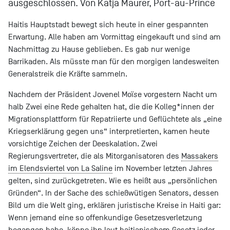
ausgeschlossen. Von Katja Maurer, Port-au-Prince
Haitis Hauptstadt bewegt sich heute in einer gespannten
Erwartung. Alle haben am Vormittag eingekauft und sind am
Nachmittag zu Hause geblieben. Es gab nur wenige
Barrikaden. Als müsste man für den morgigen landesweiten
Generalstreik die Kräfte sammeln.
Nachdem der Präsident Jovenel Moï
s
e vorgestern Nacht um
halb Zwei eine Rede gehalten hat, die die Kolleg*innen der
Migrationsplattform für Repatriierte und Geflüchtete als „eine
Kriegserklärung gegen uns“ interpretierten, kamen heute
vorsichtige Zeichen der Deeskalation. Zwei
Regierungsvertreter, die als Mitorganisatoren des
Massakers
im Elendsviertel von La Saline
im November letzten Jahres
gelten, sind zurückgetreten. Wie es heißt aus „persönlichen
Gründen“. In der Sache des schießwütigen Senators, dessen
Bild um die Welt ging, erklären juristische Kreise in Haiti gar:
Wenn jemand eine so offenkundige Gesetzesverletzung
begangen habe, könne ihn laut haitianischem Gesetz jeder