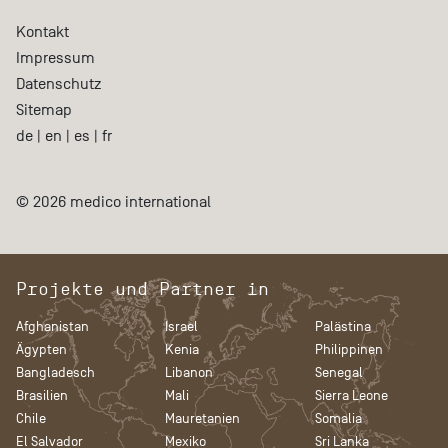
Kontakt
Impressum
Datenschutz
Sitemap
de
|
en
|
es
|
fr
© 2026 medico international
Projekte und Partner in
Afghanistan
Israel
Palästina
Ägypten
Kenia
Philippinen
Bangladesch
Libanon
Senegal
Brasilien
Mali
Sierra Leone
Chile
Mauretanien
Somalia
El Salvador
Mexiko
Sri Lanka