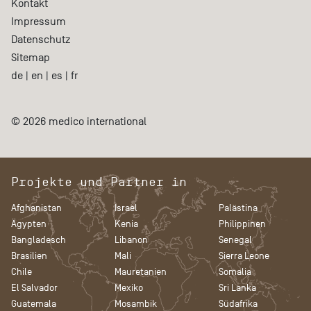
Kontakt
Impressum
Datenschutz
Sitemap
de
|
en
|
es
|
fr
© 2026 medico international
Projekte und Partner in
Afghanistan
Israel
Palästina
Ägypten
Kenia
Philippinen
Bangladesch
Libanon
Senegal
Brasilien
Mali
Sierra Leone
Chile
Mauretanien
Somalia
El Salvador
Mexiko
Sri Lanka
Guatemala
Mosambik
Südafrika