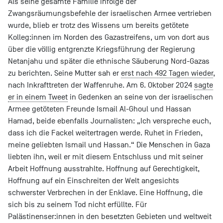
Als seine gesamte Familie infolge der
Zwangsräumungsbefehle der israelischen Armee vertrieben
wurde, blieb er trotz des Wissens um bereits getötete
Kolleg:innen im Norden des Gazastreifens, um von dort aus
über die völlig entgrenzte Kriegsführung der Regierung
Netanjahu und später die ethnische Säuberung Nord-Gazas
zu berichten. Seine Mutter sah er
erst nach 492 Tagen wieder
,
nach Inkrafttreten der Waffenruhe. Am 6. Oktober 2024
sagte
er in einem Tweet
in Gedenken an seine von der israelischen
Armee getöteten Freunde Ismail Al-Ghoul und Hassan
Hamad, beide ebenfalls Journalisten: „Ich verspreche euch,
dass ich die Fackel weitertragen werde. Ruhet in Frieden,
meine geliebten Ismail und Hassan.“ Die Menschen in Gaza
liebten ihn, weil er mit diesem Entschluss und mit seiner
Arbeit Hoffnung ausstrahlte. Hoffnung auf Gerechtigkeit,
Hoffnung auf ein Einschreiten der Welt angesichts
schwerster Verbrechen in der Enklave. Eine Hoffnung, die
sich bis zu seinem Tod nicht erfüllte. Für
Palästinenser:innen in den besetzten Gebieten und weltweit