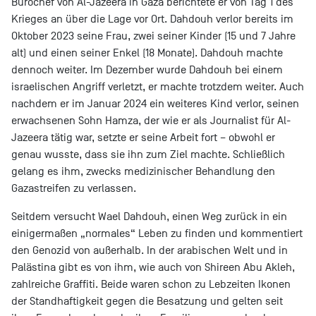
Bürochef von Al-Jazeera in Gaza berichtete er von Tag 1 des
Krieges an über die Lage vor Ort. Dahdouh verlor bereits im
Oktober 2023 seine Frau, zwei seiner Kinder (15 und 7 Jahre
alt) und einen seiner Enkel (18 Monate). Dahdouh machte
dennoch weiter. Im Dezember wurde Dahdouh bei einem
israelischen Angriff verletzt, er machte trotzdem weiter. Auch
nachdem er im Januar 2024 ein weiteres Kind verlor, seinen
erwachsenen Sohn Hamza, der wie er als Journalist für Al-
Jazeera tätig war, setzte er seine Arbeit fort – obwohl er
genau wusste, dass sie ihn zum Ziel machte. Schließlich
gelang es ihm, zwecks medizinischer Behandlung den
Gazastreifen zu verlassen.
Seitdem versucht Wael Dahdouh, einen Weg zurück in ein
einigermaßen „normales“ Leben zu finden und kommentiert
den Genozid von außerhalb. In der arabischen Welt und in
Palästina gibt es von ihm, wie auch von Shireen Abu Akleh,
zahlreiche Graffiti. Beide waren schon zu Lebzeiten Ikonen
der Standhaftigkeit gegen die Besatzung und gelten seit