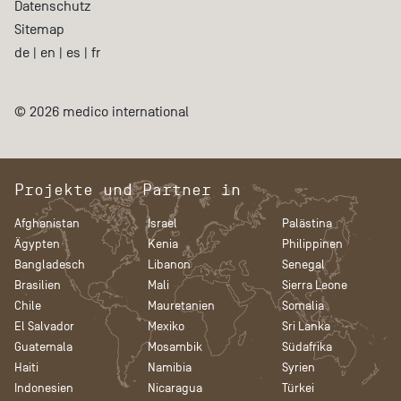
Datenschutz
Sitemap
de
|
en
|
es
|
fr
© 2026 medico international
Projekte und Partner in
Afghanistan
Israel
Palästina
Ägypten
Kenia
Philippinen
Bangladesch
Libanon
Senegal
Brasilien
Mali
Sierra Leone
Chile
Mauretanien
Somalia
El Salvador
Mexiko
Sri Lanka
Guatemala
Mosambik
Südafrika
Haiti
Namibia
Syrien
Indonesien
Nicaragua
Türkei