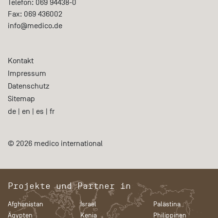
Telefon:
069 94438-0
Fax:
069 436002
info@medico.de
Kontakt
Impressum
Datenschutz
Sitemap
de
|
en
|
es
|
fr
© 2026 medico international
Projekte und Partner in
Afghanistan
Israel
Palästina
Ägypten
Kenia
Philippinen