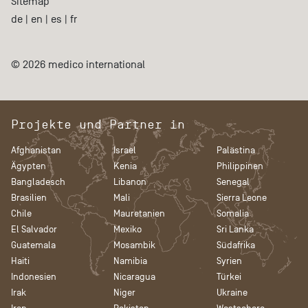
Sitemap
de
|
en
|
es
|
fr
© 2026 medico international
Projekte und Partner in
Afghanistan
Israel
Palästina
Ägypten
Kenia
Philippinen
Bangladesch
Libanon
Senegal
Brasilien
Mali
Sierra Leone
Chile
Mauretanien
Somalia
El Salvador
Mexiko
Sri Lanka
Guatemala
Mosambik
Südafrika
Haiti
Namibia
Syrien
Indonesien
Nicaragua
Türkei
Irak
Niger
Ukraine