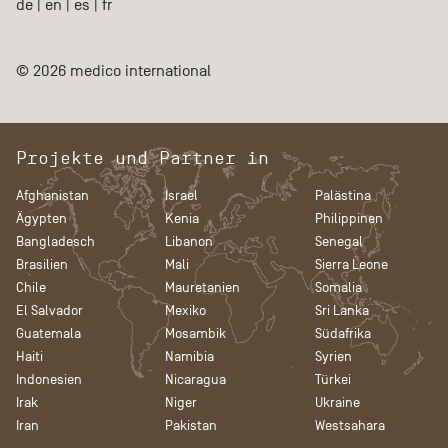
de
|
en
|
es
|
fr
© 2026 medico international
Projekte und Partner in
Afghanistan
Israel
Palästina
Ägypten
Kenia
Philippinen
Bangladesch
Libanon
Senegal
Brasilien
Mali
Sierra Leone
Chile
Mauretanien
Somalia
El Salvador
Mexiko
Sri Lanka
Guatemala
Mosambik
Südafrika
Haiti
Namibia
Syrien
Indonesien
Nicaragua
Türkei
Irak
Niger
Ukraine
Iran
Pakistan
Westsahara