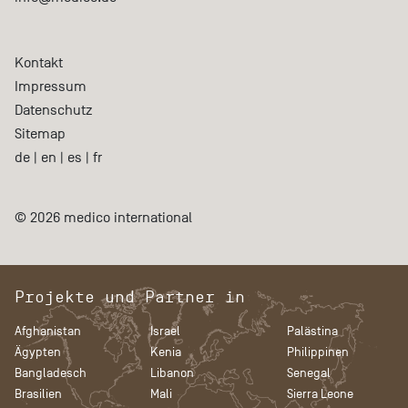
Kontakt
Impressum
Datenschutz
Sitemap
de
|
en
|
es
|
fr
© 2026 medico international
Projekte und Partner in
Afghanistan
Israel
Palästina
Ägypten
Kenia
Philippinen
Bangladesch
Libanon
Senegal
Brasilien
Mali
Sierra Leone