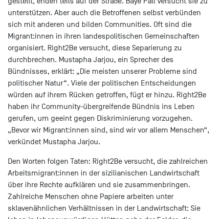
gestellt, enden teils auf der Straße. Baye Fall versucht sie zu
unterstützen. Aber auch die Betroffenen selbst verbünden
sich mit anderen und bilden Communities. Oft sind die
Migrant:innen in ihren landespolitischen Gemeinschaften
organisiert. Right2Be versucht, diese Separierung zu
durchbrechen. Mustapha Jarjou, ein Sprecher des
Bündnisses, erklärt: „Die meisten unserer Probleme sind
politischer Natur“. Viele der politischen Entscheidungen
würden auf ihrem Rücken getroffen, fügt er hinzu. Right2Be
haben ihr Community-übergreifende Bündnis ins Leben
gerufen, um geeint gegen Diskriminierung vorzugehen.
„Bevor wir Migrant:innen sind, sind wir vor allem Menschen“,
verkündet Mustapha Jarjou.
Den Worten folgen Taten: Right2Be versucht, die zahlreichen
Arbeitsmigrant:innen in der sizilianischen Landwirtschaft
über ihre Rechte aufklären und sie zusammenbringen.
Zahlreiche Menschen ohne Papiere arbeiten unter
sklavenähnlichen Verhältnissen in der Landwirtschaft: Sie