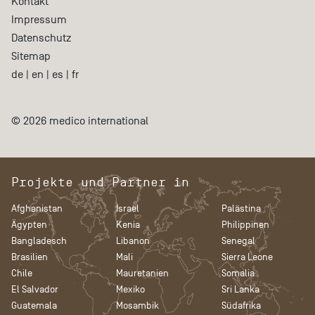
Kontakt
Impressum
Datenschutz
Sitemap
de
|
en
|
es
|
fr
© 2026 medico international
Projekte und Partner in
Afghanistan
Israel
Palästina
Ägypten
Kenia
Philippinen
Bangladesch
Libanon
Senegal
Brasilien
Mali
Sierra Leone
Chile
Mauretanien
Somalia
El Salvador
Mexiko
Sri Lanka
Guatemala
Mosambik
Südafrika