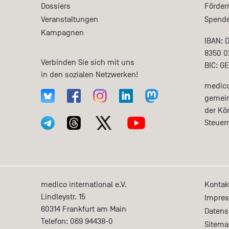
Dossiers
Förder
Veranstaltungen
Spende
Kampagnen
IBAN: 
8350 0
Verbinden Sie sich mit uns
BIC: G
in den sozialen Netzwerken!
medico 
gemein
der Kö
Steuer
medico international e.V.
Kontak
Lindleystr. 15
Impre
60314
Frankfurt am Main
Datens
Telefon:
069 94438-0
Sitema