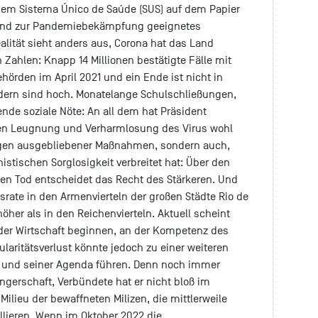
t dem Sistema Único de Saúde (SUS) auf dem Papier
es und zur Pandemiebekämpfung geeignetes
lität sieht anders aus, Corona hat das Land
en Zahlen: Knapp 14 Millionen bestätigte Fälle mit
hörden im April 2021 und ein Ende ist nicht in
ndern sind hoch. Monatelange Schulschließungen,
de soziale Nöte: An all dem hat Präsident
zten Leugnung und Verharmlosung des Virus wohl
wegen ausgebliebener Maßnahmen, sondern auch,
nistischen Sorglosigkeit verbreitet hat: Über den
n Tod entscheidet das Recht des Stärkeren. Und
esrate in den Armenvierteln der großen Städte Rio de
her als in den Reichenvierteln. Aktuell scheint
 der Wirtschaft beginnen, an der Kompetenz des
ularitätsverlust könnte jedoch zu einer weiteren
n und seiner Agenda führen. Denn noch immer
ängerschaft, Verbündete hat er nicht bloß im
Milieu der bewaffneten Milizen, die mittlerweile
rollieren. Wenn im Oktober 2022 die