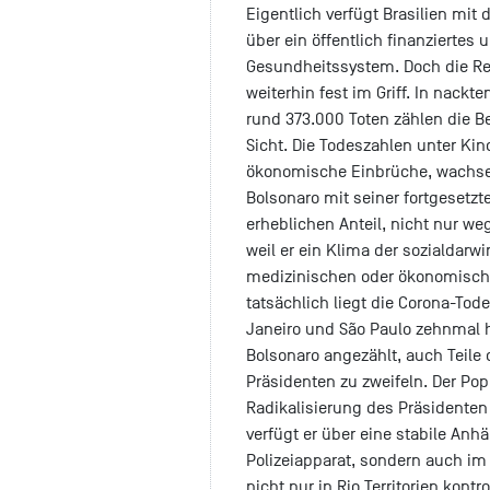
Eigentlich verfügt Brasilien mi
über ein öffentlich finanziert
Gesundheitssystem. Doch die Rea
weiterhin fest im Griff. In nackt
rund 373.000 Toten zählen die Be
Sicht. Die Todeszahlen unter Ki
ökonomische Einbrüche, wachsen
Bolsonaro mit seiner fortgeset
erheblichen Anteil, nicht nur 
weil er ein Klima der sozialdarwi
medizinischen oder ökonomische
tatsächlich liegt die Corona-Tod
Janeiro und São Paulo zehnmal hö
Bolsonaro angezählt, auch Teile
Präsidenten zu zweifeln. Der Pop
Radikalisierung des Präsidente
verfügt er über eine stabile Anh
Polizeiapparat, sondern auch im 
nicht nur in Rio Territorien kont