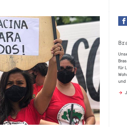
Br
Unse
Bras
für 
Wohn
und 