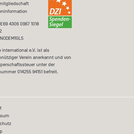
mitgliedschaft
ninformation
DE69 4306 0967 1018
2
ENODEM1GLS
international e.V. ist als
nütziger Verein anerkannt und von
rperschaftssteuer unter der
nummer 014255 94151 befreit.
t
ssum
chutz
p