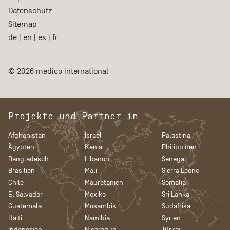
Datenschutz
Sitemap
de
|
en
|
es
|
fr
© 2026 medico international
Projekte und Partner in
Afghanistan
Israel
Palästina
Ägypten
Kenia
Philippinen
Bangladesch
Libanon
Senegal
Brasilien
Mali
Sierra Leone
Chile
Mauretanien
Somalia
El Salvador
Mexiko
Sri Lanka
Guatemala
Mosambik
Südafrika
Haiti
Namibia
Syrien
Indonesien
Nicaragua
Türkei