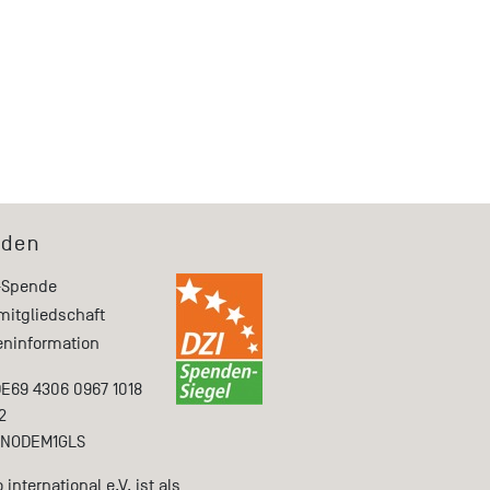
den
-Spende
mitgliedschaft
ninformation
DE69 4306 0967 1018
2
ENODEM1GLS
international e.V. ist als