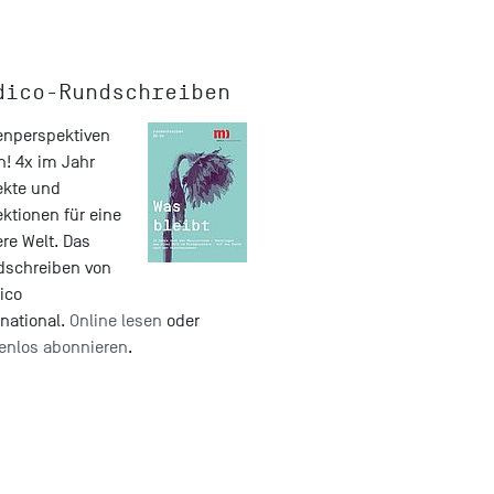
dico-Rundschreiben
nperspektiven
n! 4x im Jahr
ekte und
ektionen für eine
re Welt. Das
dschreiben von
ico
rnational.
Online lesen
oder
enlos abonnieren
.