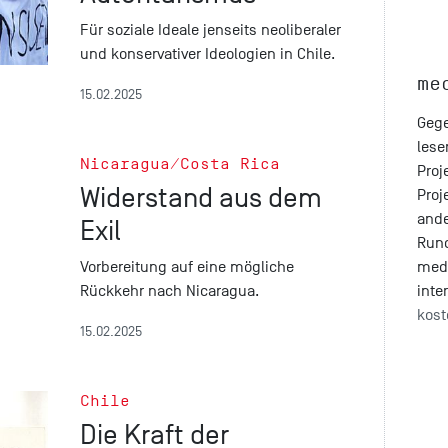
Für soziale Ideale jenseits neoliberaler
und konservativer Ideologien in Chile.
me
15.02.2025
Gege
lese
Nicaragua/Costa Rica
Proj
Widerstand aus dem
Proj
ande
Exil
Run
Vorbereitung auf eine mögliche
med
Rückkehr nach Nicaragua.
inte
kost
15.02.2025
Chile
Die Kraft der