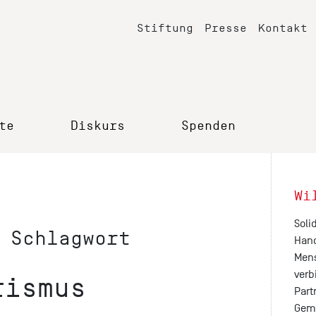
Stiftung
Presse
Kontakt
te
Diskurs
Spenden
Wi
Soli
 Schlagwort
Hand
Mens
verb
rismus
Part
Geme