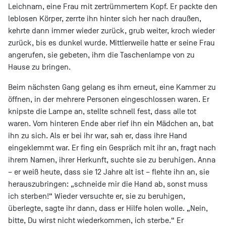
Leichnam, eine Frau mit zertrümmertem Kopf. Er packte den
leblosen Körper, zerrte ihn hinter sich her nach draußen,
kehrte dann immer wieder zurück, grub weiter, kroch wieder
zurück, bis es dunkel wurde. Mittlerweile hatte er seine Frau
angerufen, sie gebeten, ihm die Taschenlampe von zu
Hause zu bringen.
Beim nächsten Gang gelang es ihm erneut, eine Kammer zu
öffnen, in der mehrere Personen eingeschlossen waren. Er
knipste die Lampe an, stellte schnell fest, dass alle tot
waren. Vom hinteren Ende aber rief ihn ein Mädchen an, bat
ihn zu sich. Als er bei ihr war, sah er, dass ihre Hand
eingeklemmt war. Er fing ein Gespräch mit ihr an, fragt nach
ihrem Namen, ihrer Herkunft, suchte sie zu beruhigen. Anna
– er weiß heute, dass sie 12 Jahre alt ist – flehte ihn an, sie
herauszubringen: „schneide mir die Hand ab, sonst muss
ich sterben!“ Wieder versuchte er, sie zu beruhigen,
überlegte, sagte ihr dann, dass er Hilfe holen wolle. „Nein,
bitte, Du wirst nicht wiederkommen, ich sterbe.“ Er