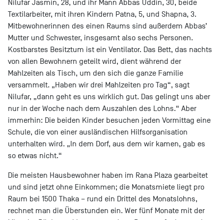
Nilufar Jasmin, 28, und ihr Mann Abbas Uddin, 30, beide
Textilarbeiter, mit ihren Kindern Patna, 5, und Shapna, 3.
Mitbewohnerinnen des einen Raums sind außerdem Abbas’
Mutter und Schwester, insgesamt also sechs Personen.
Kostbarstes Besitztum ist ein Ventilator. Das Bett, das nachts
von allen Bewohnern geteilt wird, dient während der
Mahlzeiten als Tisch, um den sich die ganze Familie
versammelt. „Haben wir drei Mahlzeiten pro Tag“, sagt
Nilufar, „dann geht es uns wirklich gut. Das gelingt uns aber
nur in der Woche nach dem Auszahlen des Lohns.“ Aber
immerhin: Die beiden Kinder besuchen jeden Vormittag eine
Schule, die von einer ausländischen Hilfsorganisation
unterhalten wird. „In dem Dorf, aus dem wir kamen, gab es
so etwas nicht.“
Die meisten Hausbewohner haben im Rana Plaza gearbeitet
und sind jetzt ohne Einkommen; die Monatsmiete liegt pro
Raum bei 1500 Thaka – rund ein Drittel des Monatslohns,
rechnet man die Überstunden ein. Wer fünf Monate mit der