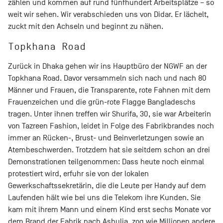
zählen und kommen auf rund fünfhundert Arbeitsplätze – so
weit wir sehen. Wir verabschieden uns von Didar. Er lächelt,
zuckt mit den Achseln und beginnt zu nähen.
Topkhana Road
Zurück in Dhaka gehen wir ins Hauptbüro der NGWF an der
Topkhana Road. Davor versammeln sich nach und nach 80
Männer und Frauen, die Transparente, rote Fahnen mit dem
Frauenzeichen und die grün-rote Flagge Bangladeschs
tragen. Unter ihnen treffen wir Shurifa, 30, sie war Arbeiterin
von Tazreen Fashion, leidet in Folge des Fabrikbrandes noch
immer an Rücken-, Brust- und Beinverletzungen sowie an
Atembeschwerden. Trotzdem hat sie seitdem schon an drei
Demonstrationen teilgenommen: Dass heute noch einmal
protestiert wird, erfuhr sie von der lokalen
Gewerkschaftssekretärin, die die Leute per Handy auf dem
Laufenden hält wie bei uns die Telekom ihre Kunden. Sie
kam mit ihrem Mann und einem Kind erst sechs Monate vor
dem Brand der Fabrik nach Ashulia, zog wie Millionen andere