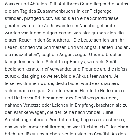
Wasser und Abfällen füllt. Auf ihrem Grund liegen drei Autos,
die am Tag des Zusammenbruchs in der Tiefgarage
standen, plattgedrückt, als ob sie in eine Schrottpresse
geraten wären. Die Außenwände der Nachbargebäude
wurden von innen aufgebrochen, von hier gruben sich die
ersten Retter in den Schuttberg. „Die Leute schrien um ihr
Leben, schrien vor Schmerzen und vor Angst, flehten uns an,
sie rauszuholen“, sagt ein Augenzeuge. „Ununterbrochen
klingelten aus dem Schuttberg Handys, wer sein Gerät
bedienen konnte, rief Verwandte und Freunde an, die riefen
zurück, das ging so weiter, bis die Akkus leer waren. Je
leiser es drinnen wurde, desto lauter wurde es draußen:
schon nach ein paar Stunden waren Hunderte Helferinnen
und Helfer vor Ort, begannen, das Geröll wegzuräumen,
nahmen Verletzte oder Leichen in Empfang, brachten sie zu
den Krankenwagen, die der Reihe nach vor der Ruine
Aufstellung nahmen. Am dritten Tag fing es an zu stinken,
das wurde immer schlimmer, es war fürchterlich.“ Der Mann
bricht ab, lässt uns stehen, verliert sich im Gewühl. An den