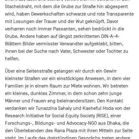
Stacheldraht, mit dem die Grube zur Straße hin abgesperrt
wird, haben Gewerkschaften schwarze und rote Transparente
mit Losungen der Trauer und der Wut geknüpft. Davor
verharren noch immer Passanten, sehen bedrückt in die
Grube. Andere haben auf längst zerknitterten DIN-A-4-
Blättern Bilder vermisster Verwandter aufgeklebt, bitten,
ihnen bei der Suche nach Vater, Schwester oder Tochter zu
helfen.
Über eine Seitenstraße gelangen wir durch ein Gewirr
kleinster Straßen vor ein einstöckiges Anwesen, in dem vier
Familien je in einem Raum zur Miete wohnen. Wir betreten
ein kleines, dunkles Zimmer, in dem schon zehn junge
Männer und Frauen eng beieinandersitzen. Den Kontakt
verdanken wir Tunazzina Sahaly und Kasheful Hoda von der
Research Initiative for Social Equity Society (RISE), einer
Forschungs-, Bildungs- und Advocacy-NGO aus Dhaka, die
den Überlebenden des Rana Plaza mit ihren Mitteln zur Seite
steht. Im Laufe des dreistündigen Gesprächs treten andere