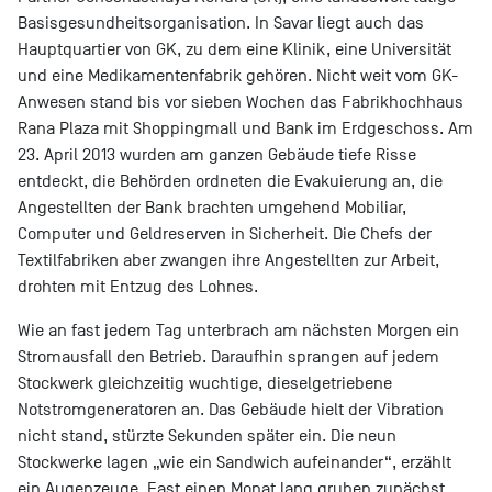
Basisgesundheitsorganisation. In Savar liegt auch das
Hauptquartier von GK, zu dem eine Klinik, eine Universität
und eine Medikamentenfabrik gehören. Nicht weit vom GK-
Anwesen stand bis vor sieben Wochen das Fabrikhochhaus
Rana Plaza mit Shoppingmall und Bank im Erdgeschoss. Am
23. April 2013 wurden am ganzen Gebäude tiefe Risse
entdeckt, die Behörden ordneten die Evakuierung an, die
Angestellten der Bank brachten umgehend Mobiliar,
Computer und Geldreserven in Sicherheit. Die Chefs der
Textilfabriken aber zwangen ihre Angestellten zur Arbeit,
drohten mit Entzug des Lohnes.
Wie an fast jedem Tag unterbrach am nächsten Morgen ein
Stromausfall den Betrieb. Daraufhin sprangen auf jedem
Stockwerk gleichzeitig wuchtige, dieselgetriebene
Notstromgeneratoren an. Das Gebäude hielt der Vibration
nicht stand, stürzte Sekunden später ein. Die neun
Stockwerke lagen „wie ein Sandwich aufeinander“, erzählt
ein Augenzeuge. Fast einen Monat lang gruben zunächst