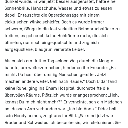
dunkel wurde. Er war jetzt besser ausgerüstet, hatte eine
Sonnenbrille, Handschuhe, Wasser und etwas zu essen
dabei. Er tauschte die Operationssäge mit einem
elektrischen Winkelschleifer. Doch es wurde immer
schwerer, Gänge in die fest verkeilten Betonbruchstücke zu
treiben, es gab auch keine Hohlräume mehr, die sich
öffneten, nur noch eingequetschte und zugleich
aufgequollene, blaugrün verfärbte Leiber.
Als er sich am dritten Tag seinen Weg durch die Mengte
bahnte, um weiterzumachen, hinderten ihn Freunde: „Es
reicht. Du hast über dreißig Menschen gerettet. Jetzt
machen andere weiter. Geh nach Hause.“ Doch Didar fand
keine Ruhe, ging ins Enam Hospital, durchstreifte die
übervollen Räume. Plötzlich wurde er angesprochen: „Heh,
kennst Du mich nicht mehr?“ Er verneinte, sah ein Mädchen
an, dessen Arm verbunden war. „Ich bin Anna.“ Didar holt
sein Handy heraus, zeigt uns ihr Bild. „Wir sind jetzt wie
Bruder und Schwester. Ich besuche sie, wir telefonieren. Sie