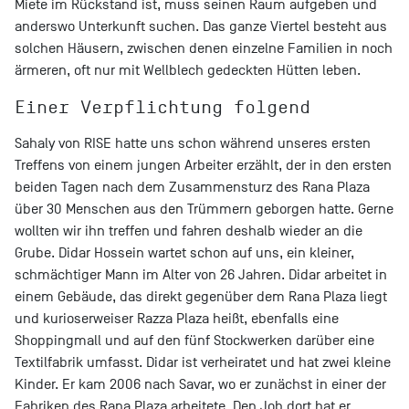
Miete im Rückstand ist, muss seinen Raum aufgeben und
anderswo Unterkunft suchen. Das ganze Viertel besteht aus
solchen Häusern, zwischen denen einzelne Familien in noch
ärmeren, oft nur mit Wellblech gedeckten Hütten leben.
Einer Verpflichtung folgend
Sahaly von RISE hatte uns schon während unseres ersten
Treffens von einem jungen Arbeiter erzählt, der in den ersten
beiden Tagen nach dem Zusammensturz des Rana Plaza
über 30 Menschen aus den Trümmern geborgen hatte. Gerne
wollten wir ihn treffen und fahren deshalb wieder an die
Grube. Didar Hossein wartet schon auf uns, ein kleiner,
schmächtiger Mann im Alter von 26 Jahren. Didar arbeitet in
einem Gebäude, das direkt gegenüber dem Rana Plaza liegt
und kurioserweiser Razza Plaza heißt, ebenfalls eine
Shoppingmall und auf den fünf Stockwerken darüber eine
Textilfabrik umfasst. Didar ist verheiratet und hat zwei kleine
Kinder. Er kam 2006 nach Savar, wo er zunächst in einer der
Fabriken des Rana Plaza arbeitete. Den Job dort hat er