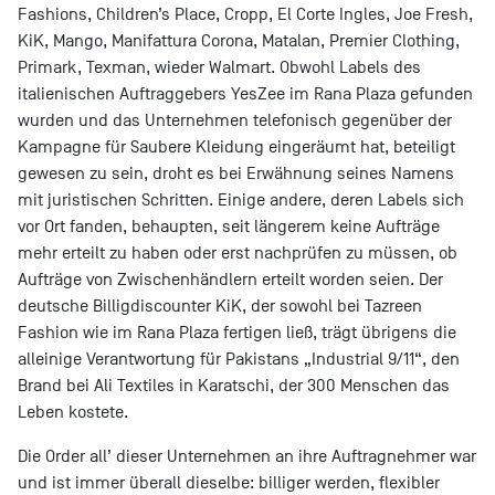
Fashions, Children’s Place, Cropp, El Corte Ingles, Joe Fresh,
KiK, Mango, Manifattura Corona, Matalan, Premier Clothing,
Primark, Texman, wieder Walmart. Obwohl Labels des
italienischen Auftraggebers YesZee im Rana Plaza gefunden
wurden und das Unternehmen telefonisch gegenüber der
Kampagne für Saubere Kleidung eingeräumt hat, beteiligt
gewesen zu sein, droht es bei Erwähnung seines Namens
mit juristischen Schritten. Einige andere, deren Labels sich
vor Ort fanden, behaupten, seit längerem keine Aufträge
mehr erteilt zu haben oder erst nachprüfen zu müssen, ob
Aufträge von Zwischenhändlern erteilt worden seien. Der
deutsche Billigdiscounter KiK, der sowohl bei Tazreen
Fashion wie im Rana Plaza fertigen ließ, trägt übrigens die
alleinige Verantwortung für Pakistans „Industrial 9/11“, den
Brand bei Ali Textiles in Karatschi, der 300 Menschen das
Leben kostete.
Die Order all’ dieser Unternehmen an ihre Auftragnehmer war
und ist immer überall dieselbe: billiger werden, flexibler