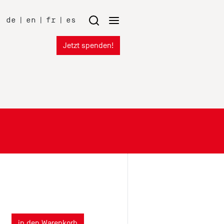
de
|
en
|
fr
|
es
Jetzt spenden!