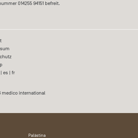
nummer 014255 94151 befreit.
t
ssum
chutz
p
|
es
|
fr
 medico international
Palästina