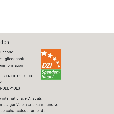
den
-Spende
mitgliedschaft
ninformation
DE69 4306 0967 1018
2
ENODEM1GLS
international e.V. ist als
nütziger Verein anerkannt und von
rperschaftssteuer unter der