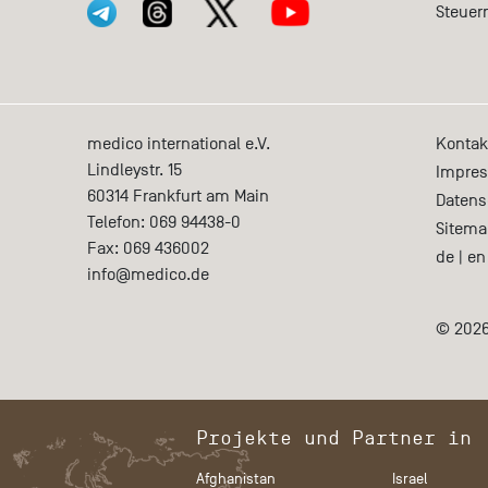
Steuer
medico international e.V.
Kontak
Lindleystr. 15
Impre
60314
Frankfurt am Main
Datens
Telefon:
069 94438-0
Sitema
Fax:
069 436002
de
|
en
info@medico.de
© 2026
Projekte und Partner in
Afghanistan
Israel