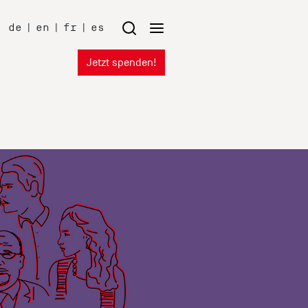
de
|
en
|
fr
|
es
Jetzt spenden!