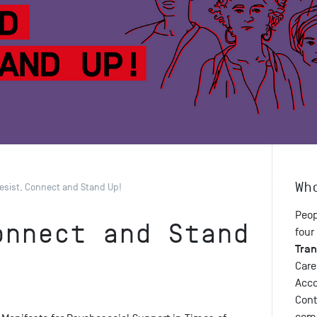
Wh
esist, Connect and Stand Up!
Peop
onnect and Stand
four
Tra
Care
Acco
Cont
comm