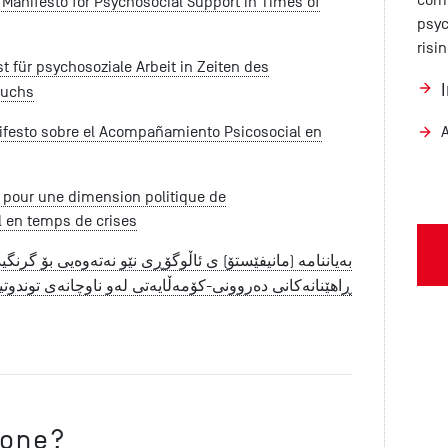
Manifesto for Psychosocial Support in Times of
psyc
risi
t für psychosoziale Arbeit in Zeiten des
ruchs
festo sobre el Acompañamiento Psicosocial en
A
e pour une dimension politique de
 en temps de crises
بەیاننامە (مانیفێستۆ) ی ئاڵوگۆڕی نێو نەتەوەیی بۆ گرنگی
ڕاهێنانەکانی دەروونی-کۆمەڵایەتی لەو ناوچانەی توندوتیژ
one?