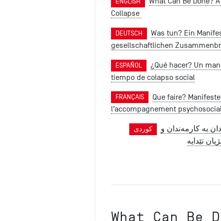
What Can Be Done? A 
ENGLISH
Collapse
Was tun? Ein Manifes
DEUTSCH
gesellschaftlichen Zusammenb
¿Qué hacer? Un mani
ESPAÑOL
tiempo de colapso social
Que faire? Manifest
FRANÇAIS
l’accompagnement psychosocial
دان بە کارمەندان و
کوردی
یان تێدایە
What Can Be D