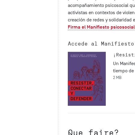
acompañamiento psicosocial qu
activistas en contextos de viole
creación de redes y solidaridad e
Firma el Manifiesto psicosocia
Accede al Manifiesto
¡Resist
Un Manife
tiempo de 
2 MB
Que faire?