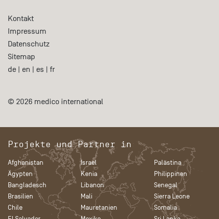
Kontakt
Impressum
Datenschutz
Sitemap
de
|
en
|
es
|
fr
© 2026 medico international
Projekte und Partner in
Afghanistan
Israel
Palästina
Ägypten
Kenia
Philippinen
Bangladesch
Libanon
Senegal
Brasilien
Mali
Sierra Leone
Chile
Mauretanien
Somalia
El Salvador
Mexiko
Sri Lanka